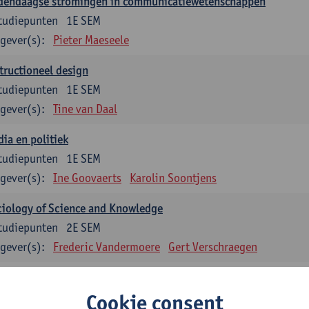
dendaagse stromingen in communicatiewetenschappen
tudiepunten
1E SEM
gever(s):
Pieter Maeseele
tructioneel design
tudiepunten
1E SEM
gever(s):
Tine van Daal
ia en politiek
tudiepunten
1E SEM
gever(s):
Ine Goovaerts
Karolin Soontjens
iology of Science and Knowledge
tudiepunten
2E SEM
gever(s):
Frederic Vandermoere
Gert Verschraegen
uzevakken: 12 studiepunten
Cookie consent
zevakken cluster communicatiewetenschappen