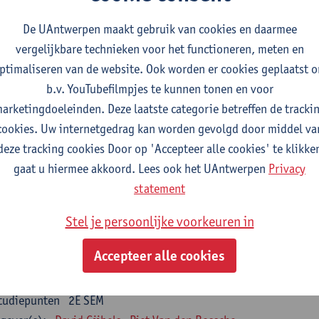
nsumer Psychology
De UAntwerpen maakt gebruik van cookies en daarmee
tudiepunten
2E SEM
vergelijkbare technieken voor het functioneren, meten en
gever(s):
Katrien Maldoy
Konrad Rudnicki
ptimaliseren van de website. Ook worden er cookies geplaatst 
b.v. YouTubefilmpjes te kunnen tonen en voor
rnalistiek en crossmedialiteit
arketingdoeleinden. Deze laatste categorie betreffen de tracki
tudiepunten
1E SEM
cookies. Uw internetgedrag kan worden gevolgd door middel va
gever(s):
Steve Paulussen
deze tracking cookies Door op 'Accepteer alle cookies' te klikke
gaat u hiermee akkoord. Lees ook het UAntwerpen
Privacy
terne Communicatie
statement
tudiepunten
1E SEM
gever(s):
Charlotte De Backer
Stel je persoonlijke voorkeuren in
zevakken cluster opleidings- en onderwijswetenschappen
Accepteer alle cookies
en op de werkplek
tudiepunten
2E SEM