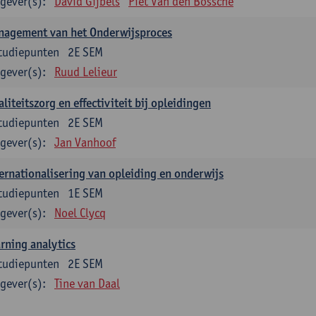
gever(s):
David Gijbels
Piet Van den Bossche
nagement van het Onderwijsproces
tudiepunten
2E SEM
gever(s):
Ruud Lelieur
liteitszorg en effectiviteit bij opleidingen
tudiepunten
2E SEM
gever(s):
Jan Vanhoof
ernationalisering van opleiding en onderwijs
tudiepunten
1E SEM
gever(s):
Noel Clycq
rning analytics
tudiepunten
2E SEM
gever(s):
Tine van Daal