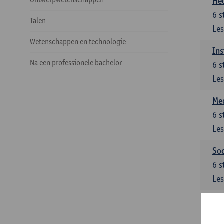
He
6
s
Talen
Les
Wetenschappen en technologie
Ins
Na een professionele bachelor
6
s
Les
Med
6
s
Les
Soc
6
s
Les
Ke
Keu