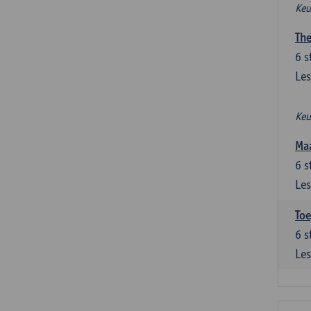
Keu
The
6
s
Les
Keu
Maa
6
s
Les
Toe
6
s
Les