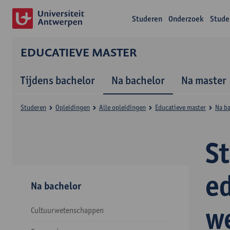
Studeren
Onderzoek
Stude
EDUCATIEVE MASTER
Tijdens bachelor
Na bachelor
Na master
Studeren
Opleidingen
Alle opleidingen
Educatieve master
Na b
S
e
Na bachelor
w
Cultuurwetenschappen