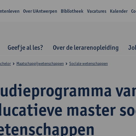
ntenleven
Over UAntwerpen
Bibliotheek
Vacatures
Kalender
Co
Geef je al les?
Over de lerarenopleiding
Jo
achelor
Maatschappijwetenschappen
Sociale wetenschappen
tudieprogramma va
ducatieve master so
etenschappen