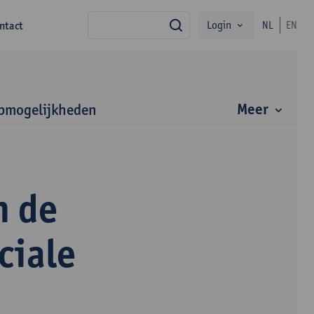
Login
ntact
NL
EN
zoek
Meer
bmogelijkheden
n de
ciale