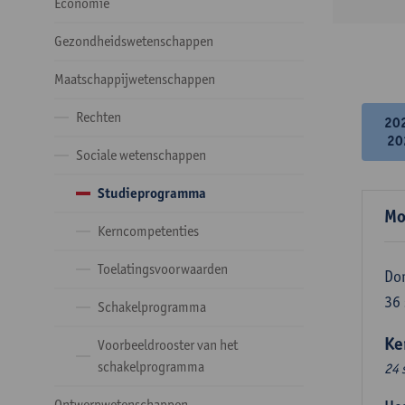
Economie
Gezondheidswetenschappen
Maatschappijwetenschappen
Rechten
20
20
Sociale wetenschappen
Studieprogramma
Mo
Kerncompetenties
Toelatingsvoorwaarden
Do
36
Schakelprogramma
Ke
Voorbeeldrooster van het
schakelprogramma
24 
Ontwerpwetenschappen