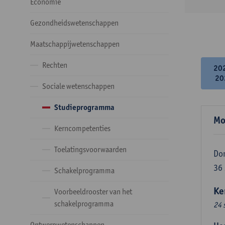
Economie
Gezondheidswetenschappen
Maatschappijwetenschappen
Rechten
20
20
Sociale wetenschappen
Studieprogramma
Mo
Kerncompetenties
Toelatingsvoorwaarden
Do
36
Schakelprogramma
Ke
Voorbeeldrooster van het
schakelprogramma
24 
Ontwerpwetenschappen