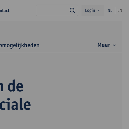
Login
ntact
NL
EN
zoek
Meer
bmogelijkheden
n de
ciale