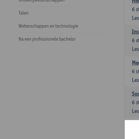
He
6
s
Talen
Les
Wetenschappen en technologie
Ins
Na een professionele bachelor
6
s
Les
Med
6
s
Les
Soc
6
s
Les
Ke
Keu