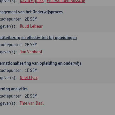
gever(s):
David Gijbels
Piet Van den Bossche
nagement van het Onderwijsproces
tudiepunten
2E SEM
gever(s):
Ruud Lelieur
liteitszorg en effectiviteit bij opleidingen
tudiepunten
2E SEM
gever(s):
Jan Vanhoof
ernationalisering van opleiding en onderwijs
tudiepunten
1E SEM
gever(s):
Noel Clycq
rning analytics
tudiepunten
2E SEM
gever(s):
Tine van Daal