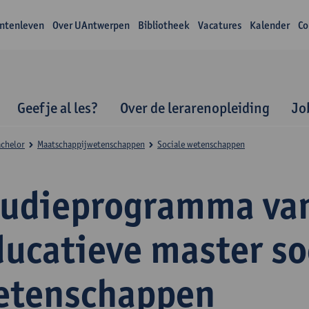
ntenleven
Over UAntwerpen
Bibliotheek
Vacatures
Kalender
Co
Geef je al les?
Over de lerarenopleiding
Jo
achelor
Maatschappijwetenschappen
Sociale wetenschappen
tudieprogramma va
ducatieve master so
etenschappen