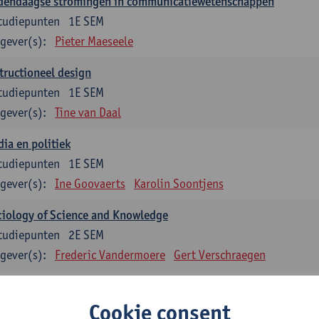
dendaagse stromingen in communicatiewetenschappen
tudiepunten
1E SEM
gever(s):
Pieter Maeseele
tructioneel design
tudiepunten
1E SEM
gever(s):
Tine van Daal
ia en politiek
tudiepunten
1E SEM
gever(s):
Ine Goovaerts
Karolin Soontjens
iology of Science and Knowledge
tudiepunten
2E SEM
gever(s):
Frederic Vandermoere
Gert Verschraegen
uzevakken: 12 studiepunten
Cookie consent
zevakken cluster communicatiewetenschappen