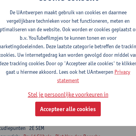
nsumer Psychology
De UAntwerpen maakt gebruik van cookies en daarmee
tudiepunten
2E SEM
vergelijkbare technieken voor het functioneren, meten en
gever(s):
Katrien Maldoy
Konrad Rudnicki
ptimaliseren van de website. Ook worden er cookies geplaatst 
b.v. YouTubefilmpjes te kunnen tonen en voor
rnalistiek en crossmedialiteit
arketingdoeleinden. Deze laatste categorie betreffen de tracki
tudiepunten
1E SEM
cookies. Uw internetgedrag kan worden gevolgd door middel va
gever(s):
Steve Paulussen
deze tracking cookies Door op 'Accepteer alle cookies' te klikke
gaat u hiermee akkoord. Lees ook het UAntwerpen
Privacy
terne Communicatie
statement
tudiepunten
1E SEM
gever(s):
Charlotte De Backer
Stel je persoonlijke voorkeuren in
zevakken cluster opleidings- en onderwijswetenschappen
Accepteer alle cookies
en op de werkplek
tudiepunten
2E SEM