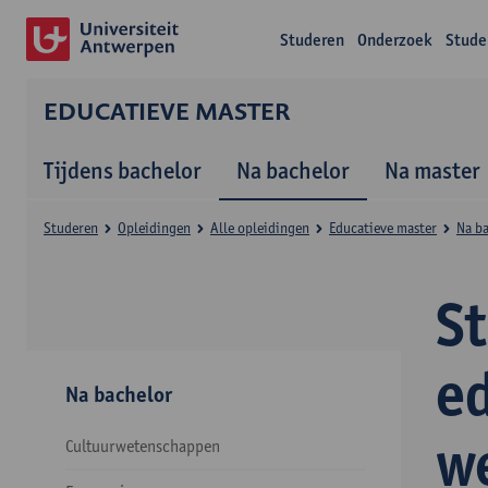
Studeren
Onderzoek
Stude
EDUCATIEVE MASTER
Tijdens bachelor
Na bachelor
Na master
Studeren
Opleidingen
Alle opleidingen
Educatieve master
Na b
S
e
Na bachelor
w
Cultuurwetenschappen