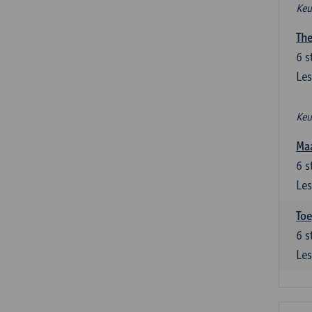
Keu
The
6
s
Les
Keu
Maa
6
s
Les
Toe
6
s
Les