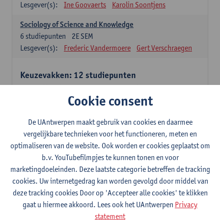
Lesgever(s):
Ine Goovaerts
Karolin Soontjens
Sociology of Science and Knowledge
6
studiepunten
2E SEM
Lesgever(s):
Frederic Vandermoere
Gert Verschraegen
Keuzevakken: 12 studiepunten
Keuzevakken cluster communicatiewetenschappen
Cookie consent
Consumer Psychology
6
studiepunten
2E SEM
De UAntwerpen maakt gebruik van cookies en daarmee
Lesgever(s):
Katrien Maldoy
Konrad Rudnicki
vergelijkbare technieken voor het functioneren, meten en
optimaliseren van de website. Ook worden er cookies geplaatst om
Journalistiek en crossmedialiteit
b.v. YouTubefilmpjes te kunnen tonen en voor
6
studiepunten
1E SEM
marketingdoeleinden. Deze laatste categorie betreffen de tracking
Lesgever(s):
Steve Paulussen
cookies. Uw internetgedrag kan worden gevolgd door middel van
Interne Communicatie
deze tracking cookies Door op 'Accepteer alle cookies' te klikken
6
studiepunten
1E SEM
gaat u hiermee akkoord. Lees ook het UAntwerpen
Privacy
Lesgever(s):
Charlotte De Backer
statement