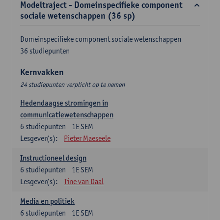
Modeltraject - Domeinspecifieke component
sociale wetenschappen (36 sp)
Domeinspecifieke component sociale wetenschappen
36 studiepunten
Kernvakken
24 studiepunten verplicht op te nemen
Hedendaagse stromingen in
communicatiewetenschappen
6
studiepunten
1E SEM
Lesgever(s):
Pieter Maeseele
Instructioneel design
6
studiepunten
1E SEM
Lesgever(s):
Tine van Daal
Media en politiek
6
studiepunten
1E SEM