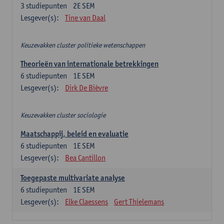
3
studiepunten
2E SEM
Lesgever(s):
Tine van Daal
Keuzevakken cluster politieke wetenschappen
Theorieën van internationale betrekkingen
6
studiepunten
1E SEM
Lesgever(s):
Dirk De Bièvre
Keuzevakken cluster sociologie
Maatschappij, beleid en evaluatie
6
studiepunten
1E SEM
Lesgever(s):
Bea Cantillon
Toegepaste multivariate analyse
6
studiepunten
1E SEM
Lesgever(s):
Elke Claessens
Gert Thielemans