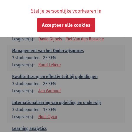
Stel je persoonlijke voorkeuren in
Keuzevakken cluster opleidings- en onderwijswetenschappen
Accepteer alle cookies
Leren op de werkplek
6
studiepunten
2E SEM
Lesgever(s):
David Gijbels
Piet Van den Bossche
Management van het Onderwijsproces
3
studiepunten
2E SEM
Lesgever(s):
Ruud Lelieur
Kwaliteitszorg en effectiviteit bij opleidingen
3
studiepunten
2E SEM
Lesgever(s):
Jan Vanhoof
Internationalisering van opleiding en onderwijs
3
studiepunten
1E SEM
Lesgever(s):
Noel Clycq
Learning analytics