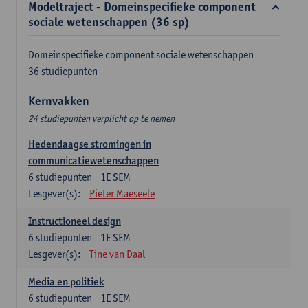
Modeltraject - Domeinspecifieke component
sociale wetenschappen (36 sp)
Domeinspecifieke component sociale wetenschappen
36 studiepunten
Kernvakken
24 studiepunten verplicht op te nemen
Hedendaagse stromingen in
communicatiewetenschappen
6
studiepunten
1E SEM
Lesgever(s):
Pieter Maeseele
Instructioneel design
6
studiepunten
1E SEM
Lesgever(s):
Tine van Daal
Media en politiek
6
studiepunten
1E SEM