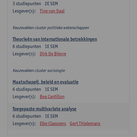
3
studiepunten
2E SEM
Lesgever(s):
Tine van Daal
Keuzevakken cluster politieke wetenschappen
Theorieën van internationale betrekkingen
6
studiepunten
1E SEM
Lesgever(s):
Dirk De Bièvre
Keuzevakken cluster sociologie
Maatschappij, beleid en evaluatie
6
studiepunten
1E SEM
Lesgever(s):
Bea Cantillon
Toegepaste multivariate analyse
6
studiepunten
1E SEM
Lesgever(s):
Elke Claessens
Gert Thielemans