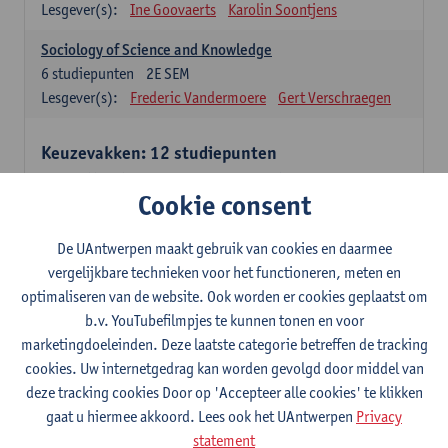
Lesgever(s):
Ine Goovaerts
Karolin Soontjens
Sociology of Science and Knowledge
6
studiepunten
2E SEM
Lesgever(s):
Frederic Vandermoere
Gert Verschraegen
Keuzevakken: 12 studiepunten
Keuzevakken cluster communicatiewetenschappen
Cookie consent
Consumer Psychology
6
studiepunten
2E SEM
De UAntwerpen maakt gebruik van cookies en daarmee
Lesgever(s):
Katrien Maldoy
Konrad Rudnicki
vergelijkbare technieken voor het functioneren, meten en
optimaliseren van de website. Ook worden er cookies geplaatst om
Journalistiek en crossmedialiteit
b.v. YouTubefilmpjes te kunnen tonen en voor
6
studiepunten
1E SEM
marketingdoeleinden. Deze laatste categorie betreffen de tracking
Lesgever(s):
Steve Paulussen
cookies. Uw internetgedrag kan worden gevolgd door middel van
Interne Communicatie
deze tracking cookies Door op 'Accepteer alle cookies' te klikken
6
studiepunten
1E SEM
gaat u hiermee akkoord. Lees ook het UAntwerpen
Privacy
Lesgever(s):
Charlotte De Backer
statement