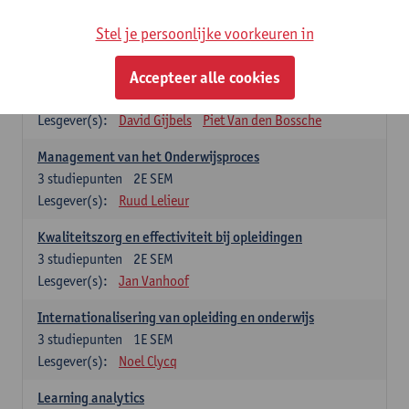
Stel je persoonlijke voorkeuren in
Keuzevakken cluster opleidings- en onderwijswetenschappen
Accepteer alle cookies
Leren op de werkplek
6
studiepunten
2E SEM
Lesgever(s):
David Gijbels
Piet Van den Bossche
Management van het Onderwijsproces
3
studiepunten
2E SEM
Lesgever(s):
Ruud Lelieur
Kwaliteitszorg en effectiviteit bij opleidingen
3
studiepunten
2E SEM
Lesgever(s):
Jan Vanhoof
Internationalisering van opleiding en onderwijs
3
studiepunten
1E SEM
Lesgever(s):
Noel Clycq
Learning analytics