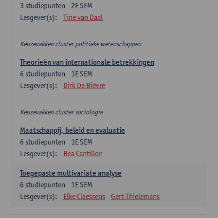
3
studiepunten
2E SEM
Lesgever(s):
Tine van Daal
Keuzevakken cluster politieke wetenschappen
Theorieën van internationale betrekkingen
6
studiepunten
1E SEM
Lesgever(s):
Dirk De Bièvre
Keuzevakken cluster sociologie
Maatschappij, beleid en evaluatie
6
studiepunten
1E SEM
Lesgever(s):
Bea Cantillon
Toegepaste multivariate analyse
6
studiepunten
1E SEM
Lesgever(s):
Elke Claessens
Gert Thielemans