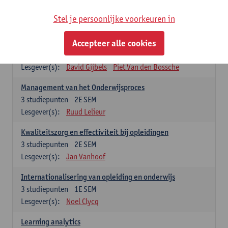
Stel je persoonlijke voorkeuren in
Keuzevakken cluster opleidings- en onderwijswetenschappen
Accepteer alle cookies
Leren op de werkplek
6
studiepunten
2E SEM
Lesgever(s):
David Gijbels
Piet Van den Bossche
Management van het Onderwijsproces
3
studiepunten
2E SEM
Lesgever(s):
Ruud Lelieur
Kwaliteitszorg en effectiviteit bij opleidingen
3
studiepunten
2E SEM
Lesgever(s):
Jan Vanhoof
Internationalisering van opleiding en onderwijs
3
studiepunten
1E SEM
Lesgever(s):
Noel Clycq
Learning analytics