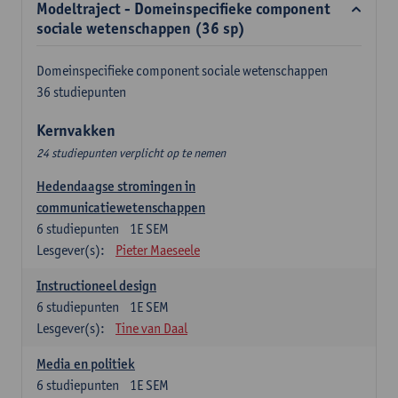
Modeltraject - Domeinspecifieke component
sociale wetenschappen (36 sp)
Domeinspecifieke component sociale wetenschappen
36 studiepunten
Kernvakken
24 studiepunten verplicht op te nemen
Hedendaagse stromingen in
communicatiewetenschappen
6
studiepunten
1E SEM
Lesgever(s):
Pieter Maeseele
Instructioneel design
6
studiepunten
1E SEM
Lesgever(s):
Tine van Daal
Media en politiek
6
studiepunten
1E SEM