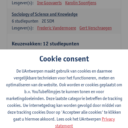
Lesgever(s):
Ine Goovaerts
Karolin Soontjens
Sociology of Science and Knowledge
6
studiepunten
2E SEM
Lesgever(s):
Frederic Vandermoere
Gert Verschraegen
Keuzevakken: 12 studiepunten
Keuzevakken cluster communicatiewetenschappen
Cookie consent
Consumer Psychology
6
studiepunten
2E SEM
De UAntwerpen maakt gebruik van cookies en daarmee
Lesgever(s):
Katrien Maldoy
Konrad Rudnicki
vergelijkbare technieken voor het functioneren, meten en
optimaliseren van de website. Ook worden er cookies geplaatst om
Journalistiek en crossmedialiteit
b.v. YouTubefilmpjes te kunnen tonen en voor
6
studiepunten
1E SEM
marketingdoeleinden. Deze laatste categorie betreffen de tracking
Lesgever(s):
Steve Paulussen
cookies. Uw internetgedrag kan worden gevolgd door middel van
Interne Communicatie
deze tracking cookies Door op 'Accepteer alle cookies' te klikken
6
studiepunten
1E SEM
gaat u hiermee akkoord. Lees ook het UAntwerpen
Privacy
Lesgever(s):
Charlotte De Backer
statement