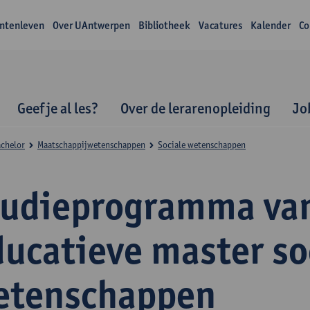
ntenleven
Over UAntwerpen
Bibliotheek
Vacatures
Kalender
Co
Geef je al les?
Over de lerarenopleiding
Jo
achelor
Maatschappijwetenschappen
Sociale wetenschappen
tudieprogramma va
ducatieve master so
etenschappen