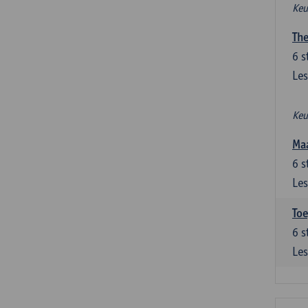
Keu
The
6
s
Les
Keu
Maa
6
s
Les
Toe
6
s
Les