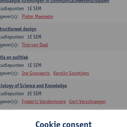
dendaagse stromingen in communicatiewetenschappen
tudiepunten
1E SEM
gever(s):
Pieter Maeseele
tructioneel design
tudiepunten
1E SEM
gever(s):
Tine van Daal
ia en politiek
tudiepunten
1E SEM
gever(s):
Ine Goovaerts
Karolin Soontjens
iology of Science and Knowledge
tudiepunten
2E SEM
gever(s):
Frederic Vandermoere
Gert Verschraegen
uzevakken: 12 studiepunten
Cookie consent
zevakken cluster communicatiewetenschappen