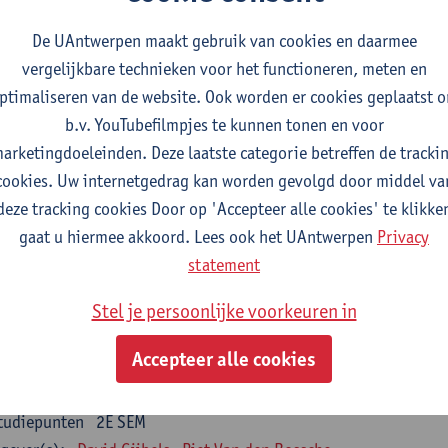
nsumer Psychology
De UAntwerpen maakt gebruik van cookies en daarmee
tudiepunten
2E SEM
vergelijkbare technieken voor het functioneren, meten en
gever(s):
Katrien Maldoy
Konrad Rudnicki
ptimaliseren van de website. Ook worden er cookies geplaatst 
b.v. YouTubefilmpjes te kunnen tonen en voor
rnalistiek en crossmedialiteit
arketingdoeleinden. Deze laatste categorie betreffen de tracki
tudiepunten
1E SEM
cookies. Uw internetgedrag kan worden gevolgd door middel va
gever(s):
Steve Paulussen
deze tracking cookies Door op 'Accepteer alle cookies' te klikke
gaat u hiermee akkoord. Lees ook het UAntwerpen
Privacy
terne Communicatie
statement
tudiepunten
1E SEM
gever(s):
Charlotte De Backer
Stel je persoonlijke voorkeuren in
zevakken cluster opleidings- en onderwijswetenschappen
Accepteer alle cookies
en op de werkplek
tudiepunten
2E SEM