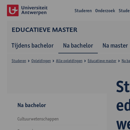
Studeren
Onderzoek
Stude
EDUCATIEVE MASTER
Tijdens bachelor
Na bachelor
Na master
Studeren
Opleidingen
Alle opleidingen
Educatieve master
Na b
S
e
Na bachelor
w
Cultuurwetenschappen