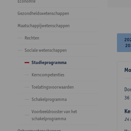
Economie
Gezondheidswetenschappen
Maatschappijwetenschappen
Rechten
20
20
Sociale wetenschappen
Studieprogramma
Mo
Kerncompetenties
Toelatingsvoorwaarden
Do
36
Schakelprogramma
Ke
Voorbeeldrooster van het
schakelprogramma
24 
Ontwerpwetenschappen