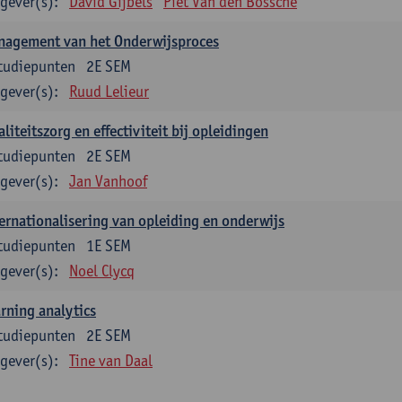
gever(s):
David Gijbels
Piet Van den Bossche
nagement van het Onderwijsproces
tudiepunten
2E SEM
gever(s):
Ruud Lelieur
liteitszorg en effectiviteit bij opleidingen
tudiepunten
2E SEM
gever(s):
Jan Vanhoof
ernationalisering van opleiding en onderwijs
tudiepunten
1E SEM
gever(s):
Noel Clycq
rning analytics
tudiepunten
2E SEM
gever(s):
Tine van Daal