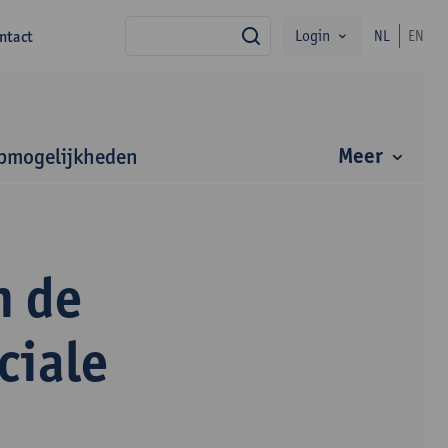
Login
ntact
NL
EN
zoek
Meer
bmogelijkheden
n de
ciale