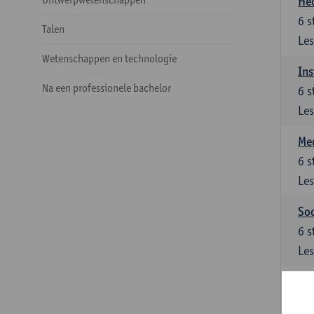
He
6
s
Talen
Les
Wetenschappen en technologie
Ins
Na een professionele bachelor
6
s
Les
Med
6
s
Les
Soc
6
s
Les
Ke
Keu