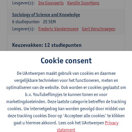
Lesgever(s):
Ine Goovaerts
Karolin Soontjens
Sociology of Science and Knowledge
6
studiepunten
2E SEM
Lesgever(s):
Frederic Vandermoere
Gert Verschraegen
Keuzevakken: 12 studiepunten
Keuzevakken cluster communicatiewetenschappen
Cookie consent
Consumer Psychology
6
studiepunten
2E SEM
De UAntwerpen maakt gebruik van cookies en daarmee
Lesgever(s):
Katrien Maldoy
Konrad Rudnicki
vergelijkbare technieken voor het functioneren, meten en
optimaliseren van de website. Ook worden er cookies geplaatst om
Journalistiek en crossmedialiteit
b.v. YouTubefilmpjes te kunnen tonen en voor
6
studiepunten
1E SEM
marketingdoeleinden. Deze laatste categorie betreffen de tracking
Lesgever(s):
Steve Paulussen
cookies. Uw internetgedrag kan worden gevolgd door middel van
Interne Communicatie
deze tracking cookies Door op 'Accepteer alle cookies' te klikken
6
studiepunten
1E SEM
gaat u hiermee akkoord. Lees ook het UAntwerpen
Privacy
Lesgever(s):
Charlotte De Backer
statement