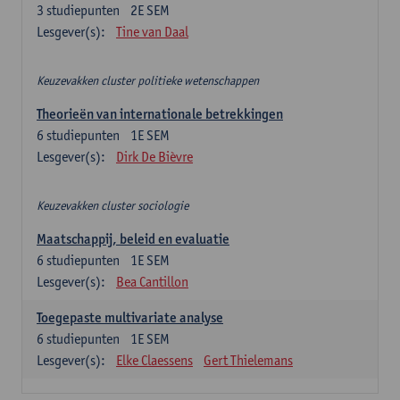
3
studiepunten
2E SEM
Lesgever(s):
Tine van Daal
Keuzevakken cluster politieke wetenschappen
Theorieën van internationale betrekkingen
6
studiepunten
1E SEM
Lesgever(s):
Dirk De Bièvre
Keuzevakken cluster sociologie
Maatschappij, beleid en evaluatie
6
studiepunten
1E SEM
Lesgever(s):
Bea Cantillon
Toegepaste multivariate analyse
6
studiepunten
1E SEM
Lesgever(s):
Elke Claessens
Gert Thielemans