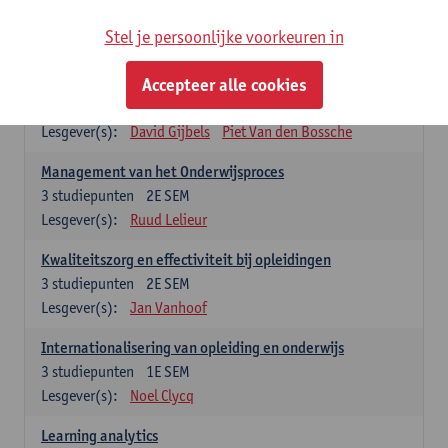
Stel je persoonlijke voorkeuren in
Keuzevakken cluster opleidings- en onderwijswetenschappen
Accepteer alle cookies
Leren op de werkplek
6
studiepunten
2E SEM
Lesgever(s):
David Gijbels
Piet Van den Bossche
Management van het Onderwijsproces
3
studiepunten
2E SEM
Lesgever(s):
Ruud Lelieur
Kwaliteitszorg en effectiviteit bij opleidingen
3
studiepunten
2E SEM
Lesgever(s):
Jan Vanhoof
Internationalisering van opleiding en onderwijs
3
studiepunten
1E SEM
Lesgever(s):
Noel Clycq
Learning analytics