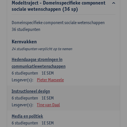
Modeltraject - Domeinspecifieke component
sociale wetenschappen (36 sp)
Domeinspecifieke component sociale wetenschappen
36 studiepunten
Kernvakken
24 studiepunten verplicht op te nemen
Hedendaagse stromingen in
communicatiewetenschappen
6
studiepunten
1E SEM
Lesgever(s):
Pieter Maeseele
Instructioneel design
6
studiepunten
1E SEM
Lesgever(s):
Tine van Daal
Media en politiek
6
studiepunten
1E SEM