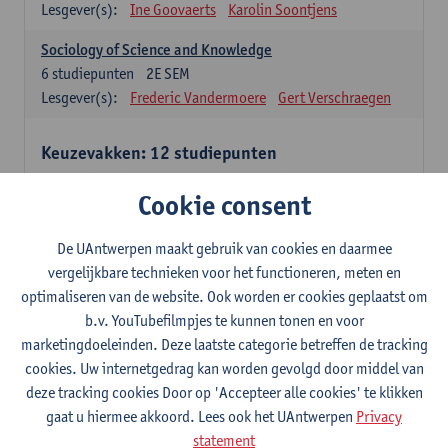
Lesgever(s):
Ine Goovaerts
Karolin Soontjens
Sociology of Science and Knowledge
6
studiepunten
2E SEM
Lesgever(s):
Frederic Vandermoere
Gert Verschraegen
Keuzevakken: 12 studiepunten
Keuzevakken cluster communicatiewetenschappen
Cookie consent
Consumer Psychology
6
studiepunten
2E SEM
De UAntwerpen maakt gebruik van cookies en daarmee
Lesgever(s):
Katrien Maldoy
Konrad Rudnicki
vergelijkbare technieken voor het functioneren, meten en
optimaliseren van de website. Ook worden er cookies geplaatst om
Journalistiek en crossmedialiteit
b.v. YouTubefilmpjes te kunnen tonen en voor
6
studiepunten
1E SEM
marketingdoeleinden. Deze laatste categorie betreffen de tracking
Lesgever(s):
Steve Paulussen
cookies. Uw internetgedrag kan worden gevolgd door middel van
Interne Communicatie
deze tracking cookies Door op 'Accepteer alle cookies' te klikken
6
studiepunten
1E SEM
gaat u hiermee akkoord. Lees ook het UAntwerpen
Privacy
Lesgever(s):
Charlotte De Backer
statement