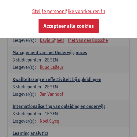
Stel je persoonlijke voorkeuren in
Keuzevakken cluster opleidings- en onderwijswetenschappen
Accepteer alle cookies
Leren op de werkplek
6
studiepunten
2E SEM
Lesgever(s):
David Gijbels
Piet Van den Bossche
Management van het Onderwijsproces
3
studiepunten
2E SEM
Lesgever(s):
Ruud Lelieur
Kwaliteitszorg en effectiviteit bij opleidingen
3
studiepunten
2E SEM
Lesgever(s):
Jan Vanhoof
Internationalisering van opleiding en onderwijs
3
studiepunten
1E SEM
Lesgever(s):
Noel Clycq
Learning analytics