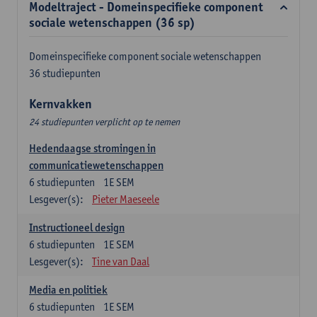
Modeltraject - Domeinspecifieke component
sociale wetenschappen (36 sp)
Domeinspecifieke component sociale wetenschappen
36 studiepunten
Kernvakken
24 studiepunten verplicht op te nemen
Hedendaagse stromingen in
communicatiewetenschappen
6
studiepunten
1E SEM
Lesgever(s):
Pieter Maeseele
Instructioneel design
6
studiepunten
1E SEM
Lesgever(s):
Tine van Daal
Media en politiek
6
studiepunten
1E SEM