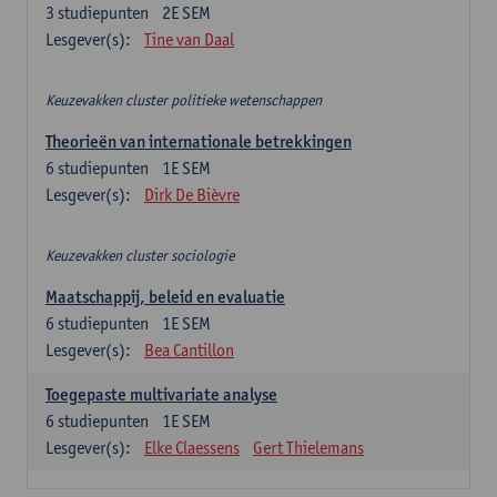
3
studiepunten
2E SEM
Lesgever(s):
Tine van Daal
Keuzevakken cluster politieke wetenschappen
Theorieën van internationale betrekkingen
6
studiepunten
1E SEM
Lesgever(s):
Dirk De Bièvre
Keuzevakken cluster sociologie
Maatschappij, beleid en evaluatie
6
studiepunten
1E SEM
Lesgever(s):
Bea Cantillon
Toegepaste multivariate analyse
6
studiepunten
1E SEM
Lesgever(s):
Elke Claessens
Gert Thielemans