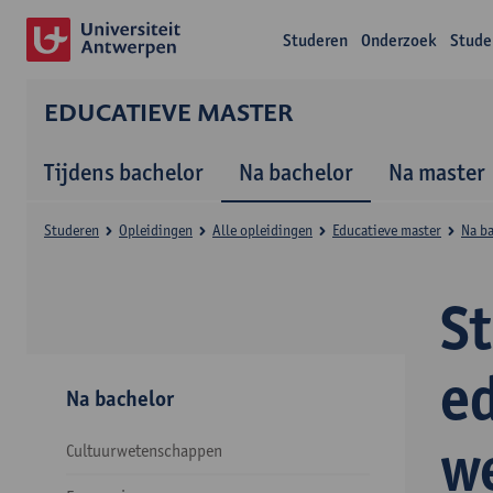
Studeren
Onderzoek
Stude
EDUCATIEVE MASTER
Tijdens bachelor
Na bachelor
Na master
Studeren
Opleidingen
Alle opleidingen
Educatieve master
Na b
S
e
Na bachelor
w
Cultuurwetenschappen