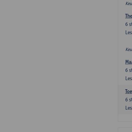
Keu
The
6
s
Les
Keu
Maa
6
s
Les
Toe
6
s
Les