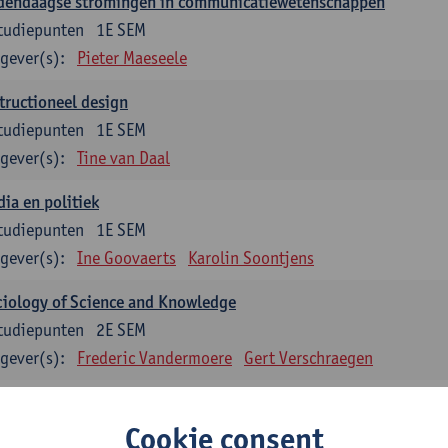
dendaagse stromingen in communicatiewetenschappen
tudiepunten
1E SEM
gever(s):
Pieter Maeseele
tructioneel design
tudiepunten
1E SEM
gever(s):
Tine van Daal
ia en politiek
tudiepunten
1E SEM
gever(s):
Ine Goovaerts
Karolin Soontjens
iology of Science and Knowledge
tudiepunten
2E SEM
gever(s):
Frederic Vandermoere
Gert Verschraegen
uzevakken: 12 studiepunten
Cookie consent
zevakken cluster communicatiewetenschappen