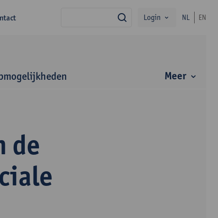
Login
ntact
NL
EN
zoek
Meer
bmogelijkheden
n de
ciale