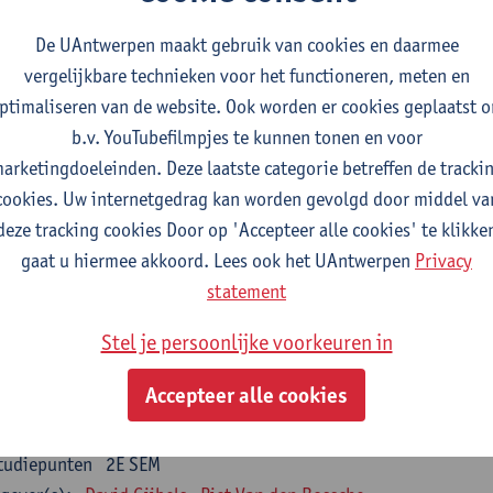
nsumer Psychology
De UAntwerpen maakt gebruik van cookies en daarmee
tudiepunten
2E SEM
vergelijkbare technieken voor het functioneren, meten en
gever(s):
Katrien Maldoy
Konrad Rudnicki
ptimaliseren van de website. Ook worden er cookies geplaatst 
b.v. YouTubefilmpjes te kunnen tonen en voor
rnalistiek en crossmedialiteit
arketingdoeleinden. Deze laatste categorie betreffen de tracki
tudiepunten
1E SEM
cookies. Uw internetgedrag kan worden gevolgd door middel va
gever(s):
Steve Paulussen
deze tracking cookies Door op 'Accepteer alle cookies' te klikke
gaat u hiermee akkoord. Lees ook het UAntwerpen
Privacy
terne Communicatie
statement
tudiepunten
1E SEM
gever(s):
Charlotte De Backer
Stel je persoonlijke voorkeuren in
zevakken cluster opleidings- en onderwijswetenschappen
Accepteer alle cookies
en op de werkplek
tudiepunten
2E SEM