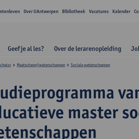
ntenleven
Over UAntwerpen
Bibliotheek
Vacatures
Kalender
Co
Geef je al les?
Over de lerarenopleiding
Jo
achelor
Maatschappijwetenschappen
Sociale wetenschappen
tudieprogramma va
ducatieve master so
etenschappen