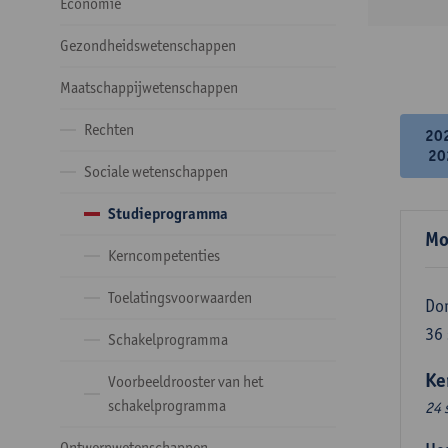
Economie
Gezondheidswetenschappen
Maatschappijwetenschappen
Rechten
20
20
Sociale wetenschappen
Studieprogramma
Mo
Kerncompetenties
Toelatingsvoorwaarden
Do
36
Schakelprogramma
Ke
Voorbeeldrooster van het
schakelprogramma
24 
Ontwerpwetenschappen