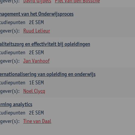
gever(s):
David Gijbels
Piet Van den Bossche
nagement van het Onderwijsproces
tudiepunten
2E SEM
gever(s):
Ruud Lelieur
liteitszorg en effectiviteit bij opleidingen
tudiepunten
2E SEM
gever(s):
Jan Vanhoof
ernationalisering van opleiding en onderwijs
tudiepunten
1E SEM
gever(s):
Noel Clycq
rning analytics
tudiepunten
2E SEM
gever(s):
Tine van Daal