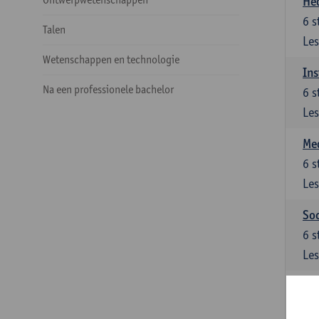
He
6
s
Talen
Les
Wetenschappen en technologie
Ins
Na een professionele bachelor
6
s
Les
Med
6
s
Les
Soc
6
s
Les
Ke
Keu