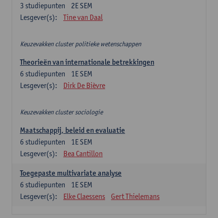
3
studiepunten
2E SEM
Lesgever(s):
Tine van Daal
Keuzevakken cluster politieke wetenschappen
Theorieën van internationale betrekkingen
6
studiepunten
1E SEM
Lesgever(s):
Dirk De Bièvre
Keuzevakken cluster sociologie
Maatschappij, beleid en evaluatie
6
studiepunten
1E SEM
Lesgever(s):
Bea Cantillon
Toegepaste multivariate analyse
6
studiepunten
1E SEM
Lesgever(s):
Elke Claessens
Gert Thielemans