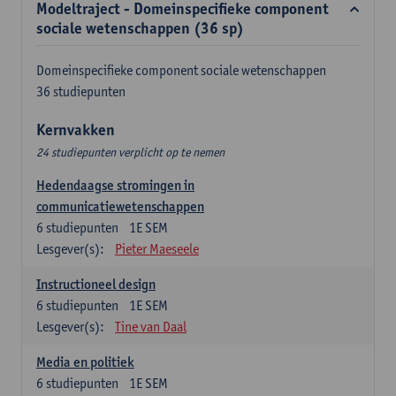
Modeltraject - Domeinspecifieke component
sociale wetenschappen (36 sp)
Domeinspecifieke component sociale wetenschappen
36 studiepunten
Kernvakken
24 studiepunten verplicht op te nemen
Hedendaagse stromingen in
communicatiewetenschappen
6
studiepunten
1E SEM
Lesgever(s):
Pieter Maeseele
Instructioneel design
6
studiepunten
1E SEM
Lesgever(s):
Tine van Daal
Media en politiek
6
studiepunten
1E SEM