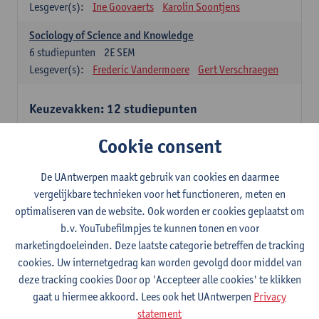
Lesgever(s):
Ine Goovaerts
Karolin Soontjens
Sociology of Science and Knowledge
6
studiepunten
2E SEM
Lesgever(s):
Frederic Vandermoere
Gert Verschraegen
Keuzevakken: 12 studiepunten
Keuzevakken cluster communicatiewetenschappen
Cookie consent
Consumer Psychology
6
studiepunten
2E SEM
De UAntwerpen maakt gebruik van cookies en daarmee
Lesgever(s):
Katrien Maldoy
Konrad Rudnicki
vergelijkbare technieken voor het functioneren, meten en
optimaliseren van de website. Ook worden er cookies geplaatst om
Journalistiek en crossmedialiteit
b.v. YouTubefilmpjes te kunnen tonen en voor
6
studiepunten
1E SEM
marketingdoeleinden. Deze laatste categorie betreffen de tracking
Lesgever(s):
Steve Paulussen
cookies. Uw internetgedrag kan worden gevolgd door middel van
Interne Communicatie
deze tracking cookies Door op 'Accepteer alle cookies' te klikken
6
studiepunten
1E SEM
gaat u hiermee akkoord. Lees ook het UAntwerpen
Privacy
Lesgever(s):
Charlotte De Backer
statement