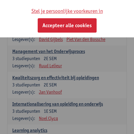
Stel je persoonlijke voorkeuren in
Keuzevakken cluster opleidings- en onderwijswetenschappen
Accepteer alle cookies
Leren op de werkplek
6
studiepunten
2E SEM
Lesgever(s):
David Gijbels
Piet Van den Bossche
Management van het Onderwijsproces
3
studiepunten
2E SEM
Lesgever(s):
Ruud Lelieur
Kwaliteitszorg en effectiviteit bij opleidingen
3
studiepunten
2E SEM
Lesgever(s):
Jan Vanhoof
Internationalisering van opleiding en onderwijs
3
studiepunten
1E SEM
Lesgever(s):
Noel Clycq
Learning analytics