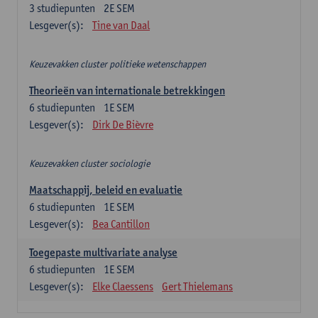
3
studiepunten
2E SEM
Lesgever(s):
Tine van Daal
Keuzevakken cluster politieke wetenschappen
Theorieën van internationale betrekkingen
6
studiepunten
1E SEM
Lesgever(s):
Dirk De Bièvre
Keuzevakken cluster sociologie
Maatschappij, beleid en evaluatie
6
studiepunten
1E SEM
Lesgever(s):
Bea Cantillon
Toegepaste multivariate analyse
6
studiepunten
1E SEM
Lesgever(s):
Elke Claessens
Gert Thielemans