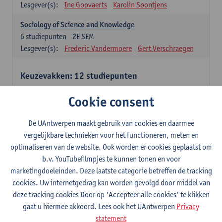
Lesgever(s):
Ine Goovaerts
Karolin Soontjens
Sociology of Science and Knowledge
6
studiepunten
2E SEM
Lesgever(s):
Frederic Vandermoere
Gert Verschraegen
Keuzevakken: 12 studiepunten
Keuzevakken cluster communicatiewetenschappen
Cookie consent
Consumer Psychology
6
studiepunten
2E SEM
De UAntwerpen maakt gebruik van cookies en daarmee
Lesgever(s):
Katrien Maldoy
Konrad Rudnicki
vergelijkbare technieken voor het functioneren, meten en
optimaliseren van de website. Ook worden er cookies geplaatst om
Journalistiek en crossmedialiteit
b.v. YouTubefilmpjes te kunnen tonen en voor
6
studiepunten
1E SEM
marketingdoeleinden. Deze laatste categorie betreffen de tracking
Lesgever(s):
Steve Paulussen
cookies. Uw internetgedrag kan worden gevolgd door middel van
Interne Communicatie
deze tracking cookies Door op 'Accepteer alle cookies' te klikken
6
studiepunten
1E SEM
gaat u hiermee akkoord. Lees ook het UAntwerpen
Privacy
Lesgever(s):
Charlotte De Backer
statement