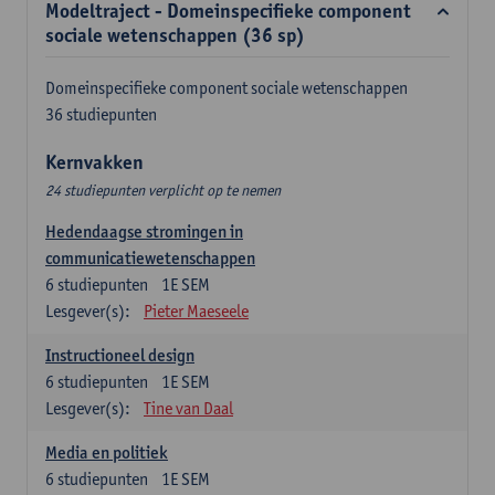
Modeltraject - Domeinspecifieke component
sociale wetenschappen (36 sp)
Domeinspecifieke component sociale wetenschappen
36 studiepunten
Kernvakken
24 studiepunten verplicht op te nemen
Hedendaagse stromingen in
communicatiewetenschappen
6
studiepunten
1E SEM
Lesgever(s):
Pieter Maeseele
Instructioneel design
6
studiepunten
1E SEM
Lesgever(s):
Tine van Daal
Media en politiek
6
studiepunten
1E SEM