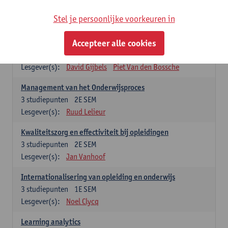
Stel je persoonlijke voorkeuren in
Keuzevakken cluster opleidings- en onderwijswetenschappen
Accepteer alle cookies
Leren op de werkplek
6
studiepunten
2E SEM
Lesgever(s):
David Gijbels
Piet Van den Bossche
Management van het Onderwijsproces
3
studiepunten
2E SEM
Lesgever(s):
Ruud Lelieur
Kwaliteitszorg en effectiviteit bij opleidingen
3
studiepunten
2E SEM
Lesgever(s):
Jan Vanhoof
Internationalisering van opleiding en onderwijs
3
studiepunten
1E SEM
Lesgever(s):
Noel Clycq
Learning analytics