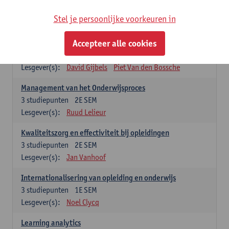
Stel je persoonlijke voorkeuren in
Keuzevakken cluster opleidings- en onderwijswetenschappen
Accepteer alle cookies
Leren op de werkplek
6
studiepunten
2E SEM
Lesgever(s):
David Gijbels
Piet Van den Bossche
Management van het Onderwijsproces
3
studiepunten
2E SEM
Lesgever(s):
Ruud Lelieur
Kwaliteitszorg en effectiviteit bij opleidingen
3
studiepunten
2E SEM
Lesgever(s):
Jan Vanhoof
Internationalisering van opleiding en onderwijs
3
studiepunten
1E SEM
Lesgever(s):
Noel Clycq
Learning analytics