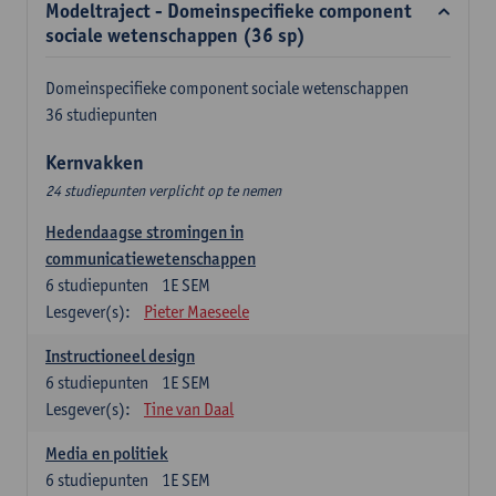
Modeltraject - Domeinspecifieke component
sociale wetenschappen (36 sp)
Domeinspecifieke component sociale wetenschappen
36 studiepunten
Kernvakken
24 studiepunten verplicht op te nemen
Hedendaagse stromingen in
communicatiewetenschappen
6
studiepunten
1E SEM
Lesgever(s):
Pieter Maeseele
Instructioneel design
6
studiepunten
1E SEM
Lesgever(s):
Tine van Daal
Media en politiek
6
studiepunten
1E SEM