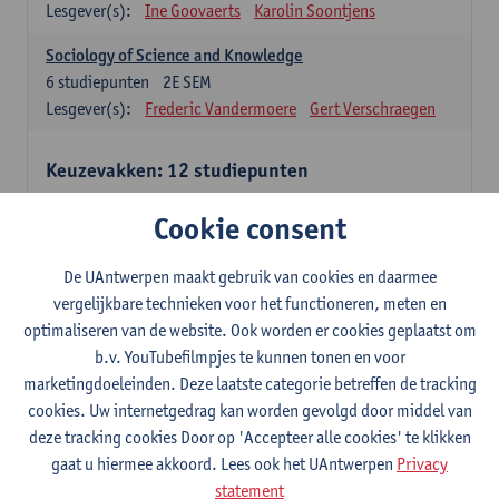
Lesgever(s):
Ine Goovaerts
Karolin Soontjens
Sociology of Science and Knowledge
6
studiepunten
2E SEM
Lesgever(s):
Frederic Vandermoere
Gert Verschraegen
Keuzevakken: 12 studiepunten
Keuzevakken cluster communicatiewetenschappen
Cookie consent
Consumer Psychology
6
studiepunten
2E SEM
De UAntwerpen maakt gebruik van cookies en daarmee
Lesgever(s):
Katrien Maldoy
Konrad Rudnicki
vergelijkbare technieken voor het functioneren, meten en
optimaliseren van de website. Ook worden er cookies geplaatst om
Journalistiek en crossmedialiteit
b.v. YouTubefilmpjes te kunnen tonen en voor
6
studiepunten
1E SEM
marketingdoeleinden. Deze laatste categorie betreffen de tracking
Lesgever(s):
Steve Paulussen
cookies. Uw internetgedrag kan worden gevolgd door middel van
Interne Communicatie
deze tracking cookies Door op 'Accepteer alle cookies' te klikken
6
studiepunten
1E SEM
gaat u hiermee akkoord. Lees ook het UAntwerpen
Privacy
Lesgever(s):
Charlotte De Backer
statement