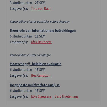
3
studiepunten
2E SEM
Lesgever(s):
Tine van Daal
Keuzevakken cluster politieke wetenschappen
Theorieën van internationale betrekkingen
6
studiepunten
1E SEM
Lesgever(s):
Dirk De Bièvre
Keuzevakken cluster sociologie
Maatschappij, beleid en evaluatie
6
studiepunten
1E SEM
Lesgever(s):
Bea Cantillon
Toegepaste multivariate analyse
6
studiepunten
1E SEM
Lesgever(s):
Elke Claessens
Gert Thielemans