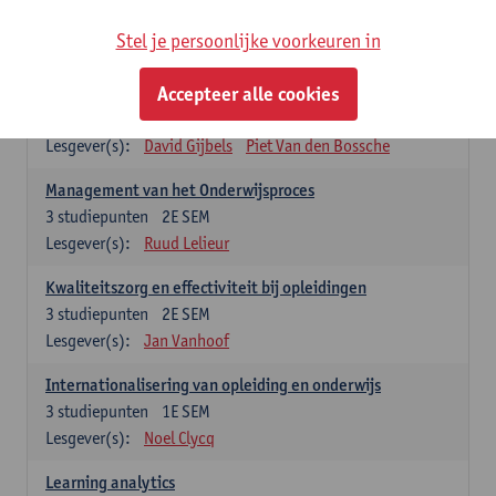
Stel je persoonlijke voorkeuren in
Keuzevakken cluster opleidings- en onderwijswetenschappen
Accepteer alle cookies
Leren op de werkplek
6
studiepunten
2E SEM
Lesgever(s):
David Gijbels
Piet Van den Bossche
Management van het Onderwijsproces
3
studiepunten
2E SEM
Lesgever(s):
Ruud Lelieur
Kwaliteitszorg en effectiviteit bij opleidingen
3
studiepunten
2E SEM
Lesgever(s):
Jan Vanhoof
Internationalisering van opleiding en onderwijs
3
studiepunten
1E SEM
Lesgever(s):
Noel Clycq
Learning analytics