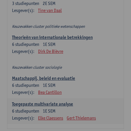
3
studiepunten
2E SEM
Lesgever(s):
Tine van Daal
Keuzevakken cluster politieke wetenschappen
Theorieën van internationale betrekkingen
6
studiepunten
1E SEM
Lesgever(s):
Dirk De Bièvre
Keuzevakken cluster sociologie
Maatschappij, beleid en evaluatie
6
studiepunten
1E SEM
Lesgever(s):
Bea Cantillon
Toegepaste multivariate analyse
6
studiepunten
1E SEM
Lesgever(s):
Elke Claessens
Gert Thielemans