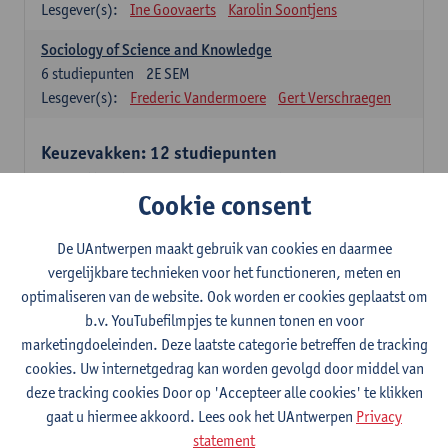
Lesgever(s):
Ine Goovaerts
Karolin Soontjens
Sociology of Science and Knowledge
6
studiepunten
2E SEM
Lesgever(s):
Frederic Vandermoere
Gert Verschraegen
Keuzevakken: 12 studiepunten
Keuzevakken cluster communicatiewetenschappen
Cookie consent
Consumer Psychology
6
studiepunten
2E SEM
De UAntwerpen maakt gebruik van cookies en daarmee
Lesgever(s):
Katrien Maldoy
Konrad Rudnicki
vergelijkbare technieken voor het functioneren, meten en
optimaliseren van de website. Ook worden er cookies geplaatst om
Journalistiek en crossmedialiteit
b.v. YouTubefilmpjes te kunnen tonen en voor
6
studiepunten
1E SEM
marketingdoeleinden. Deze laatste categorie betreffen de tracking
Lesgever(s):
Steve Paulussen
cookies. Uw internetgedrag kan worden gevolgd door middel van
Interne Communicatie
deze tracking cookies Door op 'Accepteer alle cookies' te klikken
6
studiepunten
1E SEM
gaat u hiermee akkoord. Lees ook het UAntwerpen
Privacy
Lesgever(s):
Charlotte De Backer
statement