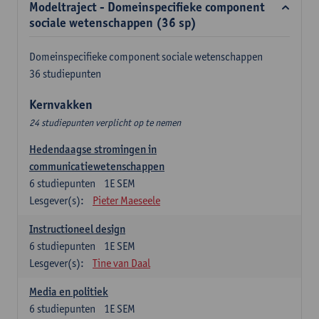
Modeltraject - Domeinspecifieke component
sociale wetenschappen (36 sp)
Domeinspecifieke component sociale wetenschappen
36 studiepunten
Kernvakken
24 studiepunten verplicht op te nemen
Hedendaagse stromingen in
communicatiewetenschappen
6
studiepunten
1E SEM
Lesgever(s):
Pieter Maeseele
Instructioneel design
6
studiepunten
1E SEM
Lesgever(s):
Tine van Daal
Media en politiek
6
studiepunten
1E SEM