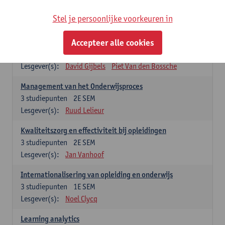
Stel je persoonlijke voorkeuren in
Keuzevakken cluster opleidings- en onderwijswetenschappen
Accepteer alle cookies
Leren op de werkplek
6
studiepunten
2E SEM
Lesgever(s):
David Gijbels
Piet Van den Bossche
Management van het Onderwijsproces
3
studiepunten
2E SEM
Lesgever(s):
Ruud Lelieur
Kwaliteitszorg en effectiviteit bij opleidingen
3
studiepunten
2E SEM
Lesgever(s):
Jan Vanhoof
Internationalisering van opleiding en onderwijs
3
studiepunten
1E SEM
Lesgever(s):
Noel Clycq
Learning analytics