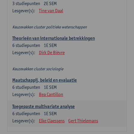
3
studiepunten
2E SEM
Lesgever(s):
Tine van Daal
Keuzevakken cluster politieke wetenschappen
Theorieën van internationale betrekkingen
6
studiepunten
1E SEM
Lesgever(s):
Dirk De Bièvre
Keuzevakken cluster sociologie
Maatschappij, beleid en evaluatie
6
studiepunten
1E SEM
Lesgever(s):
Bea Cantillon
Toegepaste multivariate analyse
6
studiepunten
1E SEM
Lesgever(s):
Elke Claessens
Gert Thielemans