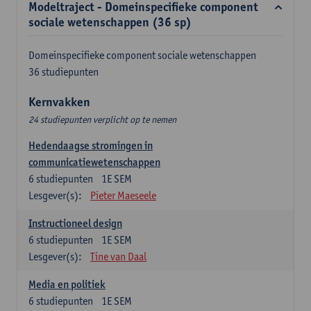
Modeltraject - Domeinspecifieke component
sociale wetenschappen (36 sp)
Domeinspecifieke component sociale wetenschappen
36 studiepunten
Kernvakken
24 studiepunten verplicht op te nemen
Hedendaagse stromingen in
communicatiewetenschappen
6
studiepunten
1E SEM
Lesgever(s):
Pieter Maeseele
Instructioneel design
6
studiepunten
1E SEM
Lesgever(s):
Tine van Daal
Media en politiek
6
studiepunten
1E SEM