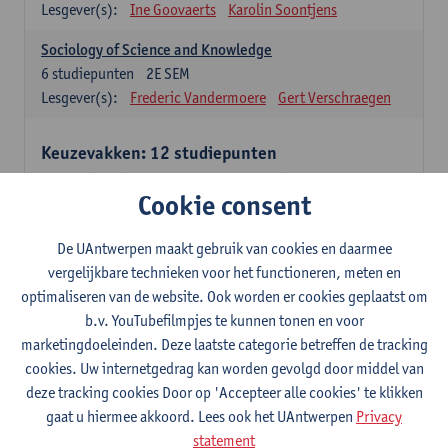
Lesgever(s):
Ine Goovaerts
Karolin Soontjens
Sociology of Science and Knowledge
6
studiepunten
2E SEM
Lesgever(s):
Frederic Vandermoere
Gert Verschraegen
Keuzevakken: 12 studiepunten
Keuzevakken cluster communicatiewetenschappen
Cookie consent
Consumer Psychology
6
studiepunten
2E SEM
De UAntwerpen maakt gebruik van cookies en daarmee
Lesgever(s):
Katrien Maldoy
Konrad Rudnicki
vergelijkbare technieken voor het functioneren, meten en
optimaliseren van de website. Ook worden er cookies geplaatst om
Journalistiek en crossmedialiteit
b.v. YouTubefilmpjes te kunnen tonen en voor
6
studiepunten
1E SEM
marketingdoeleinden. Deze laatste categorie betreffen de tracking
Lesgever(s):
Steve Paulussen
cookies. Uw internetgedrag kan worden gevolgd door middel van
Interne Communicatie
deze tracking cookies Door op 'Accepteer alle cookies' te klikken
6
studiepunten
1E SEM
gaat u hiermee akkoord. Lees ook het UAntwerpen
Privacy
Lesgever(s):
Charlotte De Backer
statement