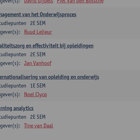
gever(s):
David Gijbels
Piet Van den Bossche
nagement van het Onderwijsproces
tudiepunten
2E SEM
gever(s):
Ruud Lelieur
liteitszorg en effectiviteit bij opleidingen
tudiepunten
2E SEM
gever(s):
Jan Vanhoof
ernationalisering van opleiding en onderwijs
tudiepunten
1E SEM
gever(s):
Noel Clycq
rning analytics
tudiepunten
2E SEM
gever(s):
Tine van Daal