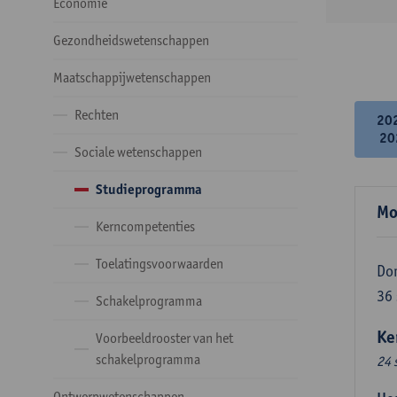
Economie
Gezondheidswetenschappen
Maatschappijwetenschappen
Rechten
20
20
Sociale wetenschappen
Studieprogramma
Mo
Kerncompetenties
Toelatingsvoorwaarden
Do
36
Schakelprogramma
Ke
Voorbeeldrooster van het
schakelprogramma
24 
Ontwerpwetenschappen