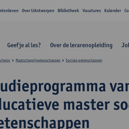
ntenleven
Over UAntwerpen
Bibliotheek
Vacatures
Kalender
Co
Geef je al les?
Over de lerarenopleiding
Jo
achelor
Maatschappijwetenschappen
Sociale wetenschappen
tudieprogramma va
ducatieve master so
etenschappen