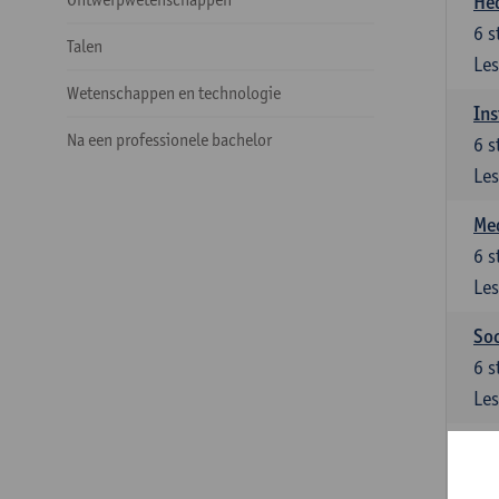
He
6
s
Talen
Les
Wetenschappen en technologie
Ins
Na een professionele bachelor
6
s
Les
Med
6
s
Les
Soc
6
s
Les
Ke
Keu