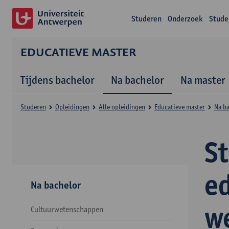
Studeren
Onderzoek
Stude
EDUCATIEVE MASTER
Tijdens bachelor
Na bachelor
Na master
Studeren
Opleidingen
Alle opleidingen
Educatieve master
Na b
S
e
Na bachelor
w
Cultuurwetenschappen