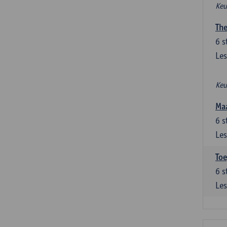
Keu
The
6
s
Les
Keu
Maa
6
s
Les
Toe
6
s
Les