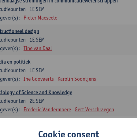
dendaagse stromingen in communicatiewetenschappen
tudiepunten
1E SEM
gever(s):
Pieter Maeseele
tructioneel design
tudiepunten
1E SEM
gever(s):
Tine van Daal
ia en politiek
tudiepunten
1E SEM
gever(s):
Ine Goovaerts
Karolin Soontjens
iology of Science and Knowledge
tudiepunten
2E SEM
gever(s):
Frederic Vandermoere
Gert Verschraegen
uzevakken: 12 studiepunten
Cookie consent
zevakken cluster communicatiewetenschappen