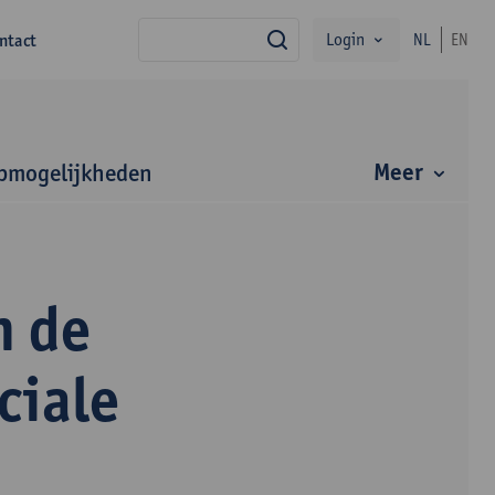
Login
ntact
NL
EN
zoek
Meer
bmogelijkheden
n de
ciale