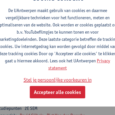
nsumer Psychology
De UAntwerpen maakt gebruik van cookies en daarmee
tudiepunten
2E SEM
vergelijkbare technieken voor het functioneren, meten en
gever(s):
Katrien Maldoy
Konrad Rudnicki
ptimaliseren van de website. Ook worden er cookies geplaatst 
b.v. YouTubefilmpjes te kunnen tonen en voor
rnalistiek en crossmedialiteit
arketingdoeleinden. Deze laatste categorie betreffen de tracki
tudiepunten
1E SEM
cookies. Uw internetgedrag kan worden gevolgd door middel va
gever(s):
Steve Paulussen
deze tracking cookies Door op 'Accepteer alle cookies' te klikke
gaat u hiermee akkoord. Lees ook het UAntwerpen
Privacy
terne Communicatie
statement
tudiepunten
1E SEM
gever(s):
Charlotte De Backer
Stel je persoonlijke voorkeuren in
zevakken cluster opleidings- en onderwijswetenschappen
Accepteer alle cookies
en op de werkplek
tudiepunten
2E SEM