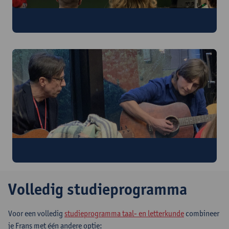
Zin om alvast wat lesmateriaal in te kijken?
Dit maakt de deelopleiding extra leuk!
Volledig studieprogramma
Voor een volledig
studieprogramma taal- en letterkunde
combineer
je Frans met één andere optie: