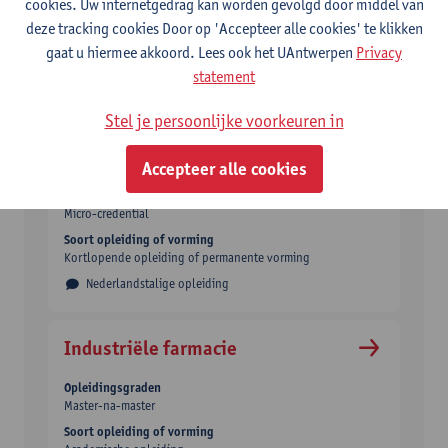
cookies. Uw internetgedrag kan worden gevolgd door middel van
Apotheker, Biofarmaceutische wetenschappen
deze tracking cookies Door op 'Accepteer alle cookies' te klikken
Nederlandstalige opleiding
gaat u hiermee akkoord. Lees ook het UAntwerpen
Privacy
statement
Stel je persoonlijke voorkeuren in
Incidentbeoordeling en repressie
Accepteer alle cookies
Opleidingsgraden
Micro-credential
Soort opleiding of vorming
Kortlopende opleiding of permanente vorming
Nederlandstalige opleiding
Industriële farmacie
Opleidingsgraden
Master-na-master
Soort opleiding of vorming