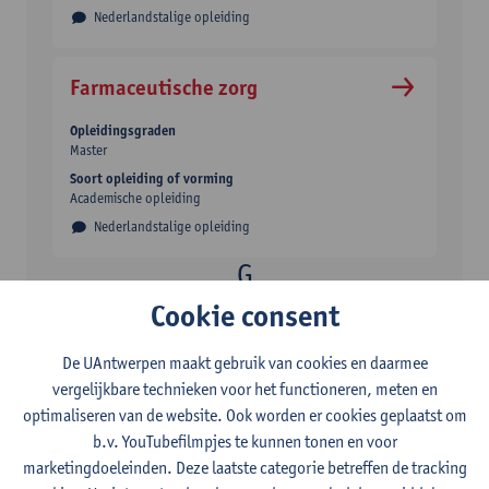
Nederlandstalige opleiding
Farmaceutische zorg
Opleidingsgraden
Master
Soort opleiding of vorming
Academische opleiding
Nederlandstalige opleiding
Cookie consent
Geneesmiddelenontwikkeling
De UAntwerpen maakt gebruik van cookies en daarmee
vergelijkbare technieken voor het functioneren, meten en
Opleidingsgraden
Master
optimaliseren van de website. Ook worden er cookies geplaatst om
b.v. YouTubefilmpjes te kunnen tonen en voor
Soort opleiding of vorming
Academische opleiding
marketingdoeleinden. Deze laatste categorie betreffen de tracking
Afstudeerrichtingen