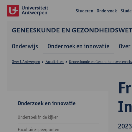
Studeren
Onderzoek
Stude
GENEESKUNDE EN GEZONDHEIDS­WE
Onderwijs
Onderzoek en innovatie
Over
Over UAntwerpen
Faculteiten
Geneeskunde en Gezondheids­wetensch
F
I
Onderzoek en innovatie
Onderzoek in de kijker
2023
Facultaire speerpunten