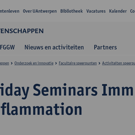
ntenleven
Over UAntwerpen
Bibliotheek
Vacatures
Kalender
Co
TENSCHAPPEN
 FGGW
Nieuws en activiteiten
Partners
appen
Onderzoek en innovatie
Facultaire speerpunten
Activiteiten speerp
riday Seminars Imm
nflammation