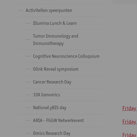
Activiteiten speerpunten
Illumina Lunch & Learn
Tumor Immunology and
Immunotherapy
Cognitive Neuroscience Colloquium
Olink Reveal symposium
Cancer Research Day
10X Genomics
National yBIS day
​Frida
ARIA - FGGW Netwerkevent
​Frida
Omics Research Day
Friday