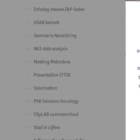
Infodag nieuwe ZAP-leden
​Frida
USAB bezoek
Thursd
Seminarie NanoString
Thursd
NGS data analysis
o
Friday
Meeting Metrodora
m
Presentation CYTEK
Valorisation
PhD Sessions Oncology
C
CityLAB summerschool
A
Stad in cijfers
Ch