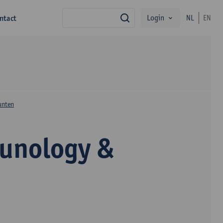
Login
ntact
NL
EN
zoek
unten
unology &