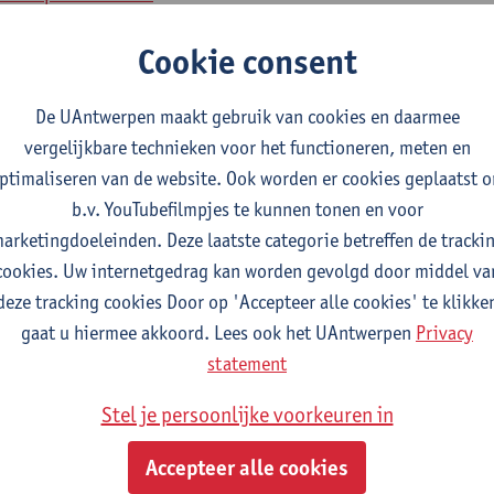
y 13 October 2023​
Cookie consent
ay 16 November 2023
De UAntwerpen maakt gebruik van cookies en daarmee
ay 23 November 2023
vergelijkbare technieken voor het functioneren, meten en
ptimaliseren van de website. Ook worden er cookies geplaatst 
 8 December 2023​
b.v. YouTubefilmpjes te kunnen tonen en voor
arketingdoeleinden. Deze laatste categorie betreffen de tracki
cookies. Uw internetgedrag kan worden gevolgd door middel va
deze tracking cookies Door op 'Accepteer alle cookies' te klikke
gaat u hiermee akkoord. Lees ook het UAntwerpen
Privacy
statement
ontact
Stel je persoonlijke voorkeuren in
maya M Graf
ief Scientific Liaison - Spearheads Neurosciences & Inflam
Accepteer alle cookies