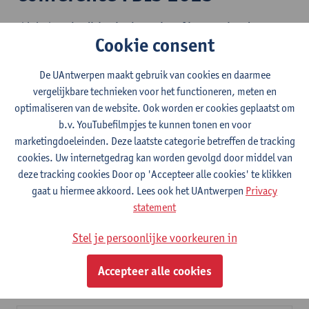
This is the
7th edition in the series of international
Cookie consent
conferences on
Finite Dimensional Integrable Systems in
Geometry and Mathematical Physics (FDIS 2023).
It will take
De UAntwerpen maakt gebruik van cookies en daarmee
place during August 7-11, 2023 at the University of Antwerp in
vergelijkbare technieken voor het functioneren, meten en
Belgium as
"on campus only"
event, i.e., there will not be any
optimaliseren van de website. Ook worden er cookies geplaatst om
online/hybrid option.
b.v. YouTubefilmpjes te kunnen tonen en voor
Registration deadlines (conference, funding, contributed
marketingdoeleinden. Deze laatste categorie betreffen de tracking
talks, poster session):
see below!
cookies. Uw internetgedrag kan worden gevolgd door middel van
Contact:
fdis23.antwerp AT
gmail.com
(followed up by local
deze tracking cookies Door op 'Accepteer alle cookies' te klikken
organizer Aldo Witte).
gaat u hiermee akkoord. Lees ook het UAntwerpen
Privacy
statement
FDIS 2025 will take place at CIMAT (Mexico) during Aug 4-
8, 2025.
The previous editions took place in Tel Aviv/Israel
Stel je persoonlijke voorkeuren in
(2022), in Shanghai/China (2019), in Barcelona/Spain (2017),
in Bedlewo/Poland (2015), at CIRM/Luminy/France (2013), and
Accepteer alle cookies
in Jena/Germany (2011).