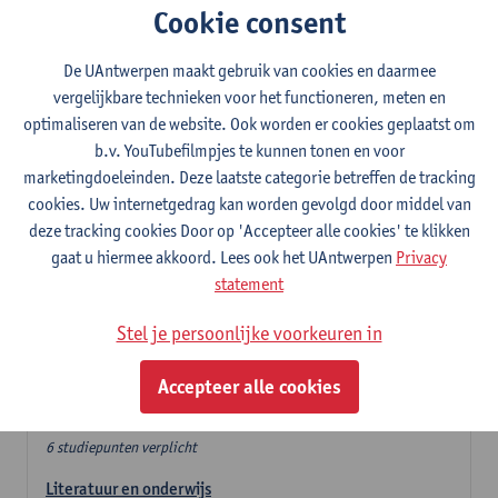
Cookie consent
In de lerarencomponent heb je volgende keuze :
De UAntwerpen maakt gebruik van cookies en daarmee
- Optie A : je kiest twee vakdidactieken
vergelijkbare technieken voor het functioneren, meten en
- Optie B: je kiest één vakdidactiek en een profilering
optimaliseren van de website. Ook worden er cookies geplaatst om
In de domeincomponent neem je 60 studiepunten op:
b.v. YouTubefilmpjes te kunnen tonen en voor
- 1 verplicht algemeen opleidingsonderdeel van 6 studiepunten,
marketingdoeleinden. Deze laatste categorie betreffen de tracking
- 24 of 30 studiepunten Nederlands en telkens minimum 6
cookies. Uw internetgedrag kan worden gevolgd door middel van
studiepunten per deeldomein,
deze tracking cookies Door op 'Accepteer alle cookies' te klikken
- 24 of 30 studiepunten theater- en filmwetenschap.
gaat u hiermee akkoord. Lees ook het UAntwerpen
Privacy
statement
Verplicht algemeen opleidingsonderdeel
Stel je persoonlijke voorkeuren in
Deze 6 verplichte studiepunten tellen mee in de
domeincomponent van een van de gekozen talen.
Accepteer alle cookies
Verplicht algemeen opleidingsonderdeel
6 studiepunten verplicht
Literatuur en onderwijs