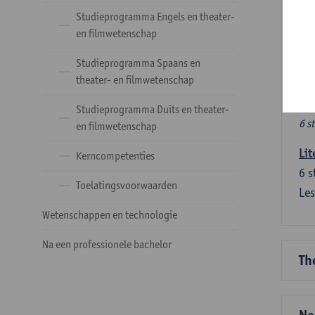
Ve
Studieprogramma Engels en theater-
en filmwetenschap
Dez
Studieprogramma Spaans en
tal
theater- en filmwetenschap
Ve
Studieprogramma Duits en theater-
6 s
en filmwetenschap
Lit
Kerncompetenties
6
s
Toelatingsvoorwaarden
Les
Wetenschappen en technologie
Na een professionele bachelor
Th