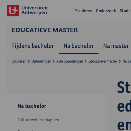
Studeren
Onderzoek
Stude
EDUCATIEVE MASTER
Tijdens bachelor
Na bachelor
Na master
Studeren
Opleidingen
Alle opleidingen
Educatieve master
Na b
S
e
Na bachelor
e
Cultuurwetenschappen