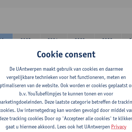
26-
2025-
2024-
2023-
2022-
2
27
2026
2025
2024
2023
Cookie consent
lerarencomponent heb je volgende keuze :
De UAntwerpen maakt gebruik van cookies en daarmee
 A : je kiest twee vakdidactieken
vergelijkbare technieken voor het functioneren, meten en
 B: je kiest één vakdidactiek en een profilering
ptimaliseren van de website. Ook worden er cookies geplaatst 
domeincomponent neem je 60 studiepunten op:
b.v. YouTubefilmpjes te kunnen tonen en voor
rplicht algemeen opleidingsonderdeel van 6 studiepunten,
arketingdoeleinden. Deze laatste categorie betreffen de tracki
f 30 studiepunten Nederlands en telkens minimum 6 studiepunt
cookies. Uw internetgedrag kan worden gevolgd door middel va
f 30 studiepunten theater- en filmwetenschap.
deze tracking cookies Door op 'Accepteer alle cookies' te klikke
gaat u hiermee akkoord. Lees ook het UAntwerpen
Privacy