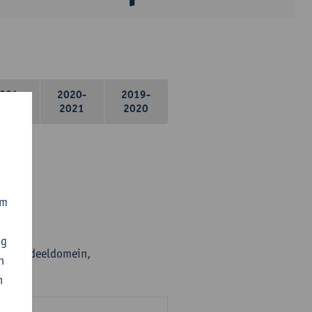
021-
2020-
2019-
2022
2021
2020
om
ng
en per deeldomein,
n
n