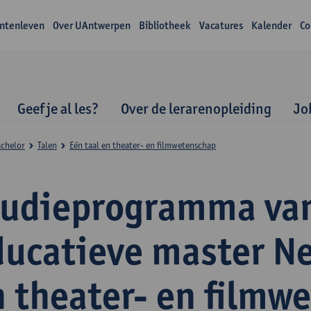
ntenleven
Over UAntwerpen
Bibliotheek
Vacatures
Kalender
Co
Geef je al les?
Over de lerarenopleiding
Jo
achelor
Talen
Eén taal en theater- en filmwetenschap
tudieprogramma va
ducatieve master N
n theater- en filmw