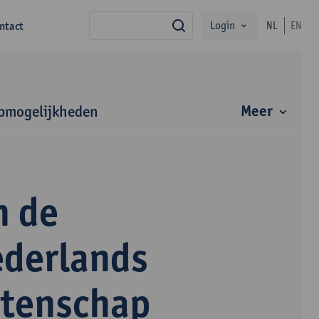
Login
ntact
NL
EN
zoek
Meer
bmogelijkheden
n de
ederlands
etenschap