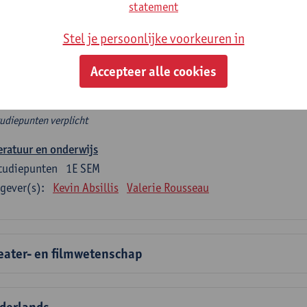
rplicht algemeen opleidingsonderdeel
statement
Stel je persoonlijke voorkeuren in
e 6 verplichte studiepunten tellen mee in de domeincomponent
en.
Accepteer alle cookies
rplicht algemeen opleidingsonderdeel
tudiepunten verplicht
eratuur en onderwijs
tudiepunten
1E SEM
gever(s):
Kevin Absillis
Valerie Rousseau
eater- en filmwetenschap