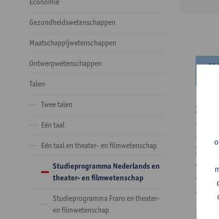
Economie
Gezondheidswetenschappen
Maatschappijwetenschappen
Ontwerpwetenschappen
20
20
Talen
Twee talen
In de 
- Optie
Eén taal
- Optie
o
Eén taal en theater- en filmwetenschap
In de 
- 1 ve
Studieprogramma Nederlands en
m
- 24 o
theater- en filmwetenschap
- 24 o
Studieprogramma Frans en theater-
en filmwetenschap