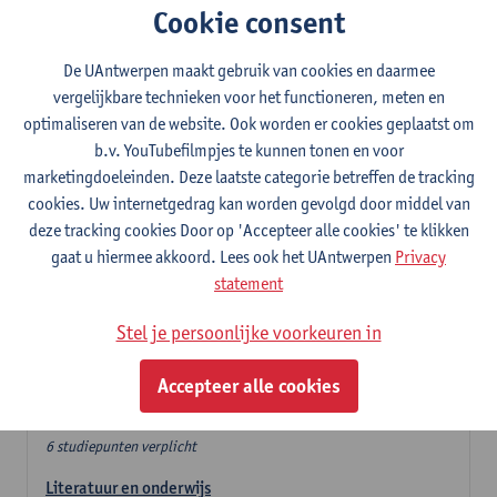
Cookie consent
In de lerarencomponent heb je volgende keuze :
De UAntwerpen maakt gebruik van cookies en daarmee
- Optie A : je kiest twee vakdidactieken
vergelijkbare technieken voor het functioneren, meten en
- Optie B: je kiest één vakdidactiek en een profilering
optimaliseren van de website. Ook worden er cookies geplaatst om
In de domeincomponent neem je 60 studiepunten op:
b.v. YouTubefilmpjes te kunnen tonen en voor
- 1 verplicht algemeen opleidingsonderdeel van 6 studiepunten,
marketingdoeleinden. Deze laatste categorie betreffen de tracking
- 24 of 30 studiepunten Nederlands en telkens minimum 6
cookies. Uw internetgedrag kan worden gevolgd door middel van
studiepunten per deeldomein,
deze tracking cookies Door op 'Accepteer alle cookies' te klikken
- 24 of 30 studiepunten theater- en filmwetenschap.
gaat u hiermee akkoord. Lees ook het UAntwerpen
Privacy
statement
Verplicht algemeen opleidingsonderdeel
Stel je persoonlijke voorkeuren in
Deze 6 verplichte studiepunten tellen mee in de
domeincomponent van een van de gekozen talen.
Accepteer alle cookies
Verplicht algemeen opleidingsonderdeel
6 studiepunten verplicht
Literatuur en onderwijs