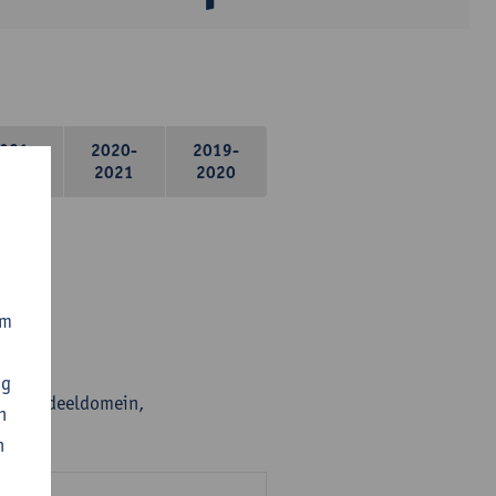
021-
2020-
2019-
2022
2021
2020
om
ng
en per deeldomein,
n
n