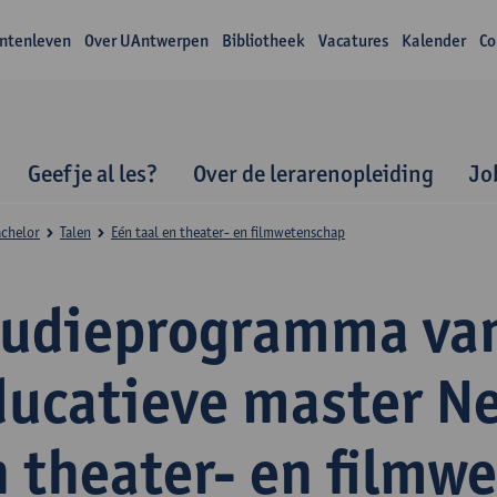
ntenleven
Over UAntwerpen
Bibliotheek
Vacatures
Kalender
Co
Geef je al les?
Over de lerarenopleiding
Jo
achelor
Talen
Eén taal en theater- en filmwetenschap
tudieprogramma va
ducatieve master N
n theater- en filmw