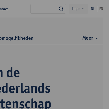
Login
ntact
NL
EN
zoek
Meer
bmogelijkheden
n de
ederlands
etenschap