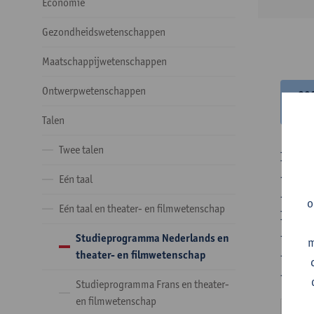
Economie
Gezondheidswetenschappen
Maatschappijwetenschappen
Ontwerpwetenschappen
20
20
Talen
Twee talen
In de 
- Optie
Eén taal
- Optie
o
Eén taal en theater- en filmwetenschap
In de 
- 1 ve
Studieprogramma Nederlands en
m
- 24 o
theater- en filmwetenschap
- 24 o
Studieprogramma Frans en theater-
en filmwetenschap