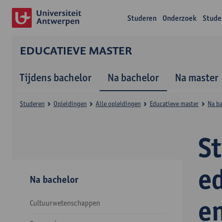
Studeren
Onderzoek
Stude
EDUCATIEVE MASTER
Tijdens bachelor
Na bachelor
Na master
Studeren
Opleidingen
Alle opleidingen
Educatieve master
Na b
S
e
Na bachelor
e
Cultuurwetenschappen