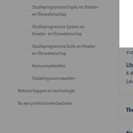
Ve
Studieprogramma Engels en theater-
en filmwetenschap
Dez
Studieprogramma Spaans en
tal
theater- en filmwetenschap
Ve
Studieprogramma Duits en theater-
6 s
en filmwetenschap
Lit
Kerncompetenties
6
s
Toelatingsvoorwaarden
Les
Wetenschappen en technologie
Na een professionele bachelor
Th