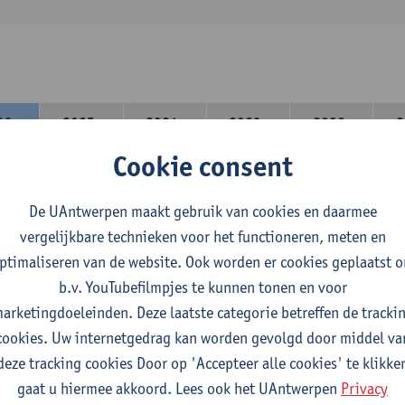
26-
2025-
2024-
2023-
2022-
2
27
2026
2025
2024
2023
Cookie consent
lerarencomponent heb je volgende keuze :
De UAntwerpen maakt gebruik van cookies en daarmee
 A : je kiest twee vakdidactieken
vergelijkbare technieken voor het functioneren, meten en
 B: je kiest één vakdidactiek en een profilering
ptimaliseren van de website. Ook worden er cookies geplaatst 
domeincomponent neem je 60 studiepunten op:
b.v. YouTubefilmpjes te kunnen tonen en voor
rplicht algemeen opleidingsonderdeel van 6 studiepunten,
arketingdoeleinden. Deze laatste categorie betreffen de tracki
f 30 studiepunten Nederlands en telkens minimum 6 studiepunt
cookies. Uw internetgedrag kan worden gevolgd door middel va
f 30 studiepunten theater- en filmwetenschap.
deze tracking cookies Door op 'Accepteer alle cookies' te klikke
gaat u hiermee akkoord. Lees ook het UAntwerpen
Privacy