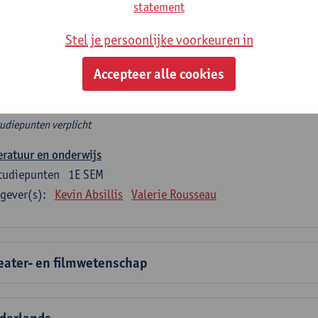
rplicht algemeen opleidingsonderdeel
statement
Stel je persoonlijke voorkeuren in
e 6 verplichte studiepunten tellen mee in de domeincomponent
en.
Accepteer alle cookies
rplicht algemeen opleidingsonderdeel
tudiepunten verplicht
eratuur en onderwijs
tudiepunten
1E SEM
gever(s):
Kevin Absillis
Valerie Rousseau
eater- en filmwetenschap