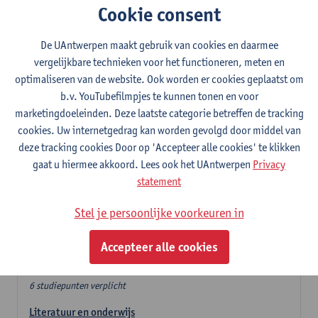
Cookie consent
In de lerarencomponent heb je volgende keuze :
De UAntwerpen maakt gebruik van cookies en daarmee
- Optie A : je kiest twee vakdidactieken
vergelijkbare technieken voor het functioneren, meten en
- Optie B: je kiest één vakdidactiek en een profilering
optimaliseren van de website. Ook worden er cookies geplaatst om
In de domeincomponent neem je 60 studiepunten op:
b.v. YouTubefilmpjes te kunnen tonen en voor
- 1 verplicht algemeen opleidingsonderdeel van 6 studiepunten,
marketingdoeleinden. Deze laatste categorie betreffen de tracking
- 24 of 30 studiepunten Nederlands en telkens minimum 6
cookies. Uw internetgedrag kan worden gevolgd door middel van
studiepunten per deeldomein,
deze tracking cookies Door op 'Accepteer alle cookies' te klikken
- 24 of 30 studiepunten theater- en filmwetenschap.
gaat u hiermee akkoord. Lees ook het UAntwerpen
Privacy
statement
Verplicht algemeen opleidingsonderdeel
Stel je persoonlijke voorkeuren in
Deze 6 verplichte studiepunten tellen mee in de
domeincomponent van een van de gekozen talen.
Accepteer alle cookies
Verplicht algemeen opleidingsonderdeel
6 studiepunten verplicht
Literatuur en onderwijs