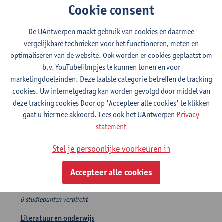
Cookie consent
In de lerarencomponent heb je volgende keuze :
De UAntwerpen maakt gebruik van cookies en daarmee
- Optie A : je kiest twee vakdidactieken
vergelijkbare technieken voor het functioneren, meten en
- Optie B: je kiest één vakdidactiek en een profilering
optimaliseren van de website. Ook worden er cookies geplaatst om
In de domeincomponent neem je 60 studiepunten op:
b.v. YouTubefilmpjes te kunnen tonen en voor
- 1 verplicht algemeen opleidingsonderdeel van 6 studiepunten,
marketingdoeleinden. Deze laatste categorie betreffen de tracking
- 24 of 30 studiepunten Nederlands en telkens minimum 6
cookies. Uw internetgedrag kan worden gevolgd door middel van
studiepunten per deeldomein,
deze tracking cookies Door op 'Accepteer alle cookies' te klikken
- 24 of 30 studiepunten theater- en filmwetenschap.
gaat u hiermee akkoord. Lees ook het UAntwerpen
Privacy
statement
Verplicht algemeen opleidingsonderdeel
Stel je persoonlijke voorkeuren in
Deze 6 verplichte studiepunten tellen mee in de
domeincomponent van een van de gekozen talen.
Accepteer alle cookies
Verplicht algemeen opleidingsonderdeel
6 studiepunten verplicht
Literatuur en onderwijs