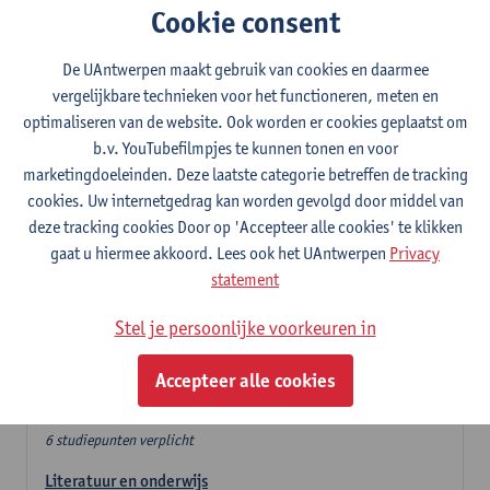
Cookie consent
In de lerarencomponent heb je volgende keuze :
De UAntwerpen maakt gebruik van cookies en daarmee
- Optie A : je kiest twee vakdidactieken
vergelijkbare technieken voor het functioneren, meten en
- Optie B: je kiest één vakdidactiek en een profilering
optimaliseren van de website. Ook worden er cookies geplaatst om
In de domeincomponent neem je 60 studiepunten op:
b.v. YouTubefilmpjes te kunnen tonen en voor
- 1 verplicht algemeen opleidingsonderdeel van 6 studiepunten,
marketingdoeleinden. Deze laatste categorie betreffen de tracking
- 24 of 30 studiepunten Nederlands en telkens minimum 6
cookies. Uw internetgedrag kan worden gevolgd door middel van
studiepunten per deeldomein,
deze tracking cookies Door op 'Accepteer alle cookies' te klikken
- 24 of 30 studiepunten theater- en filmwetenschap.
gaat u hiermee akkoord. Lees ook het UAntwerpen
Privacy
statement
Verplicht algemeen opleidingsonderdeel
Stel je persoonlijke voorkeuren in
Deze 6 verplichte studiepunten tellen mee in de
domeincomponent van een van de gekozen talen.
Accepteer alle cookies
Verplicht algemeen opleidingsonderdeel
6 studiepunten verplicht
Literatuur en onderwijs