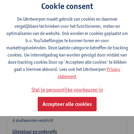
Cookie consent
In de lerarencomponent heb je volgende keuze :
De UAntwerpen maakt gebruik van cookies en daarmee
- Optie A : je kiest twee vakdidactieken
vergelijkbare technieken voor het functioneren, meten en
- Optie B: je kiest één vakdidactiek en een profilering
optimaliseren van de website. Ook worden er cookies geplaatst om
In de domeincomponent neem je 60 studiepunten op:
b.v. YouTubefilmpjes te kunnen tonen en voor
- 1 verplicht algemeen opleidingsonderdeel van 6 studiepunten,
marketingdoeleinden. Deze laatste categorie betreffen de tracking
- 24 of 30 studiepunten Nederlands en telkens minimum 6
cookies. Uw internetgedrag kan worden gevolgd door middel van
studiepunten per deeldomein,
deze tracking cookies Door op 'Accepteer alle cookies' te klikken
- 24 of 30 studiepunten theater- en filmwetenschap.
gaat u hiermee akkoord. Lees ook het UAntwerpen
Privacy
statement
Verplicht algemeen opleidingsonderdeel
Stel je persoonlijke voorkeuren in
Deze 6 verplichte studiepunten tellen mee in de
domeincomponent van een van de gekozen talen.
Accepteer alle cookies
Verplicht algemeen opleidingsonderdeel
6 studiepunten verplicht
Literatuur en onderwijs