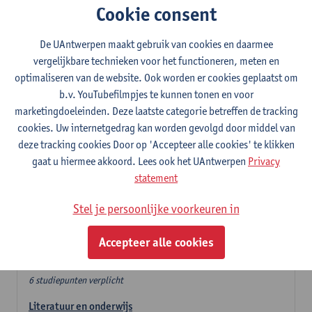
Cookie consent
In de lerarencomponent heb je volgende keuze :
De UAntwerpen maakt gebruik van cookies en daarmee
- Optie A : je kiest twee vakdidactieken
vergelijkbare technieken voor het functioneren, meten en
- Optie B: je kiest één vakdidactiek en een profilering
optimaliseren van de website. Ook worden er cookies geplaatst om
In de domeincomponent neem je 60 studiepunten op:
b.v. YouTubefilmpjes te kunnen tonen en voor
- 1 verplicht algemeen opleidingsonderdeel van 6 studiepunten,
marketingdoeleinden. Deze laatste categorie betreffen de tracking
- 24 of 30 studiepunten Nederlands en telkens minimum 6
cookies. Uw internetgedrag kan worden gevolgd door middel van
studiepunten per deeldomein,
deze tracking cookies Door op 'Accepteer alle cookies' te klikken
- 24 of 30 studiepunten theater- en filmwetenschap.
gaat u hiermee akkoord. Lees ook het UAntwerpen
Privacy
statement
Verplicht algemeen opleidingsonderdeel
Stel je persoonlijke voorkeuren in
Deze 6 verplichte studiepunten tellen mee in de
domeincomponent van een van de gekozen talen.
Accepteer alle cookies
Verplicht algemeen opleidingsonderdeel
6 studiepunten verplicht
Literatuur en onderwijs