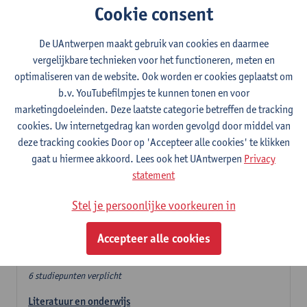
Cookie consent
In de lerarencomponent heb je volgende keuze :
De UAntwerpen maakt gebruik van cookies en daarmee
- Optie A : je kiest twee vakdidactieken
vergelijkbare technieken voor het functioneren, meten en
- Optie B: je kiest één vakdidactiek en een profilering
optimaliseren van de website. Ook worden er cookies geplaatst om
In de domeincomponent neem je 60 studiepunten op:
b.v. YouTubefilmpjes te kunnen tonen en voor
- 1 verplicht algemeen opleidingsonderdeel van 6 studiepunten,
marketingdoeleinden. Deze laatste categorie betreffen de tracking
- 24 of 30 studiepunten Nederlands en telkens minimum 6
cookies. Uw internetgedrag kan worden gevolgd door middel van
studiepunten per deeldomein,
deze tracking cookies Door op 'Accepteer alle cookies' te klikken
- 24 of 30 studiepunten theater- en filmwetenschap.
gaat u hiermee akkoord. Lees ook het UAntwerpen
Privacy
statement
Verplicht algemeen opleidingsonderdeel
Stel je persoonlijke voorkeuren in
Deze 6 verplichte studiepunten tellen mee in de
domeincomponent van een van de gekozen talen.
Accepteer alle cookies
Verplicht algemeen opleidingsonderdeel
6 studiepunten verplicht
Literatuur en onderwijs