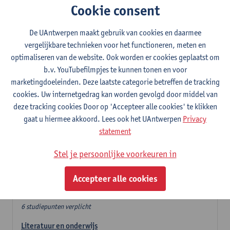
Cookie consent
In de lerarencomponent heb je volgende keuze :
De UAntwerpen maakt gebruik van cookies en daarmee
- Optie A : je kiest twee vakdidactieken
vergelijkbare technieken voor het functioneren, meten en
- Optie B: je kiest één vakdidactiek en een profilering
optimaliseren van de website. Ook worden er cookies geplaatst om
In de domeincomponent neem je 60 studiepunten op:
b.v. YouTubefilmpjes te kunnen tonen en voor
- 1 verplicht algemeen opleidingsonderdeel van 6 studiepunten,
marketingdoeleinden. Deze laatste categorie betreffen de tracking
- 24 of 30 studiepunten Nederlands en telkens minimum 6
cookies. Uw internetgedrag kan worden gevolgd door middel van
studiepunten per deeldomein,
deze tracking cookies Door op 'Accepteer alle cookies' te klikken
- 24 of 30 studiepunten theater- en filmwetenschap.
gaat u hiermee akkoord. Lees ook het UAntwerpen
Privacy
statement
Verplicht algemeen opleidingsonderdeel
Stel je persoonlijke voorkeuren in
Deze 6 verplichte studiepunten tellen mee in de
domeincomponent van een van de gekozen talen.
Accepteer alle cookies
Verplicht algemeen opleidingsonderdeel
6 studiepunten verplicht
Literatuur en onderwijs