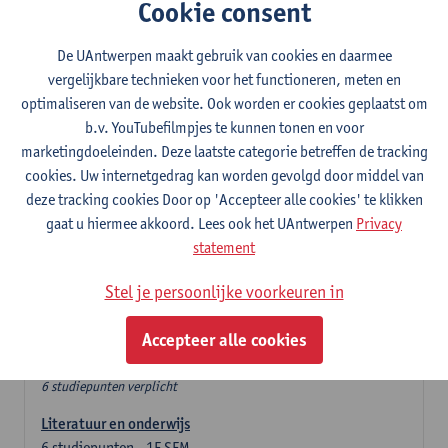
In de lerarencomponent heb je volgende keuze :
Cookie consent
- Optie A : je kiest twee vakdidactieken
- Optie B: je kiest één vakdidactiek en een profilering
De UAntwerpen maakt gebruik van cookies en daarmee
In de domeincomponent neem je 60 studiepunten op:
vergelijkbare technieken voor het functioneren, meten en
- 1 verplicht algemeen opleidingsonderdeel van 6 studiepunten,
optimaliseren van de website. Ook worden er cookies geplaatst om
- 24 of 30 studiepunten Frans en telkens minimum 6
b.v. YouTubefilmpjes te kunnen tonen en voor
studiepunten per deeldomein,
marketingdoeleinden. Deze laatste categorie betreffen de tracking
- 24 of 30 studiepunten Engels en telkens minimum 6
cookies. Uw internetgedrag kan worden gevolgd door middel van
studiepunten per deeldomein.
deze tracking cookies Door op 'Accepteer alle cookies' te klikken
gaat u hiermee akkoord. Lees ook het UAntwerpen
Privacy
Verplicht algemeen opleidingsonderdeel
statement
Stel je persoonlijke voorkeuren in
Deze 6 verplichte studiepunten tellen mee in de
domeincomponent van een van de gekozen talen.
Accepteer alle cookies
Verplicht algemeen opleidingsonderdeel
6 studiepunten verplicht
Literatuur en onderwijs
6
studiepunten
1E SEM