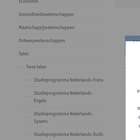
Economie
Gezondheidswetenschappen
Maatschappijwetenschappen
Ontwerpwetenschappen
20
20
Talen
Twee talen
In de 
- Optie
Studieprogramma Nederlands-Frans
- Optie
o
Studieprogramma Nederlands-
In de 
Engels
- 1 ve
m
- 24 o
Studieprogramma Nederlands-
Spaans
- 24 o
Studieprogramma Nederlands-Duits