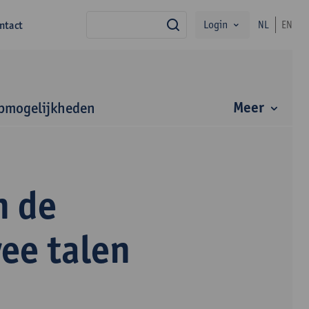
Login
ntact
NL
EN
zoek
Meer
bmogelijkheden
n de
ee talen