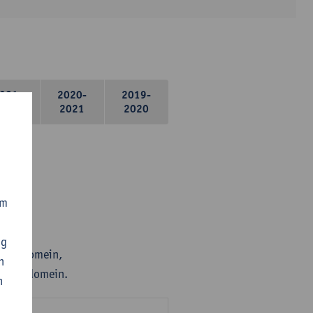
021-
2020-
2019-
2022
2021
2020
om
ng
r deeldomein,
n
er deeldomein.
n