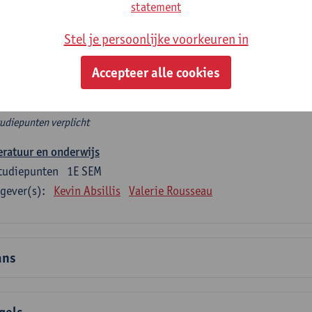
rplicht algemeen opleidingsonderdeel
statement
Stel je persoonlijke voorkeuren in
e 6 verplichte studiepunten tellen mee in de domeincomponent
en.
Accepteer alle cookies
rplicht algemeen opleidingsonderdeel
tudiepunten verplicht
eratuur en onderwijs
tudiepunten
1E SEM
gever(s):
Kevin Absillis
Valerie Rousseau
ans