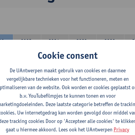
26-
2025-
2024-
2023-
2022-
2
27
2026
2025
2024
2023
Cookie consent
lerarencomponent heb je volgende keuze :
De UAntwerpen maakt gebruik van cookies en daarmee
 A : je kiest twee vakdidactieken
vergelijkbare technieken voor het functioneren, meten en
 B: je kiest één vakdidactiek en een profilering
ptimaliseren van de website. Ook worden er cookies geplaatst 
domeincomponent neem je 60 studiepunten op:
b.v. YouTubefilmpjes te kunnen tonen en voor
rplicht algemeen opleidingsonderdeel van 6 studiepunten,
arketingdoeleinden. Deze laatste categorie betreffen de tracki
f 30 studiepunten Frans en telkens minimum 6 studiepunten pe
cookies. Uw internetgedrag kan worden gevolgd door middel va
f 30 studiepunten Engels en telkens minimum 6 studiepunten p
deze tracking cookies Door op 'Accepteer alle cookies' te klikke
gaat u hiermee akkoord. Lees ook het UAntwerpen
Privacy