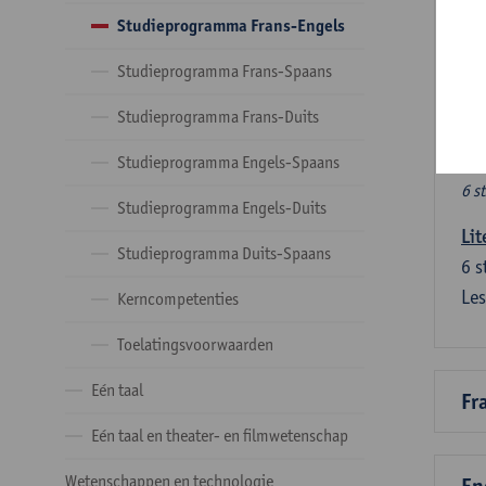
Ve
Studieprogramma Frans-Engels
Studieprogramma Frans-Spaans
Dez
tal
Studieprogramma Frans-Duits
Ve
Studieprogramma Engels-Spaans
6 s
Studieprogramma Engels-Duits
Lit
Studieprogramma Duits-Spaans
6
s
Les
Kerncompetenties
Toelatingsvoorwaarden
Eén taal
Fr
Eén taal en theater- en filmwetenschap
Wetenschappen en technologie