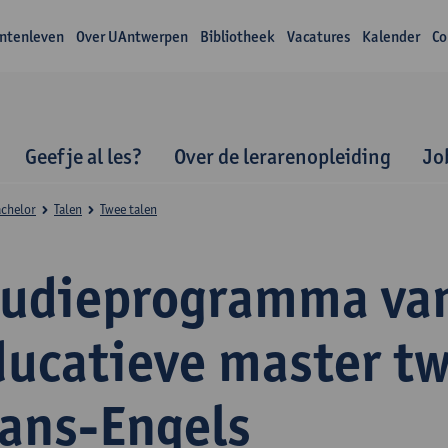
ntenleven
Over UAntwerpen
Bibliotheek
Vacatures
Kalender
Co
Geef je al les?
Over de lerarenopleiding
Jo
achelor
Talen
Twee talen
tudieprogramma va
ducatieve master tw
rans-Engels