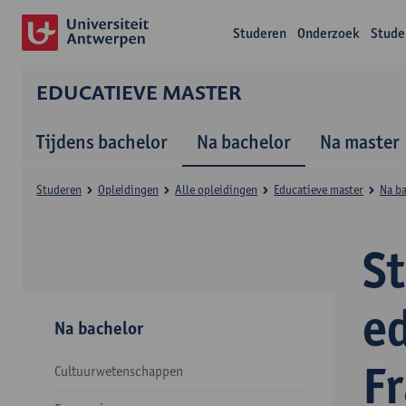
Studeren
Onderzoek
Stude
EDUCATIEVE MASTER
Tijdens bachelor
Na bachelor
Na master
Studeren
Opleidingen
Alle opleidingen
Educatieve master
Na b
S
e
Na bachelor
F
Cultuurwetenschappen