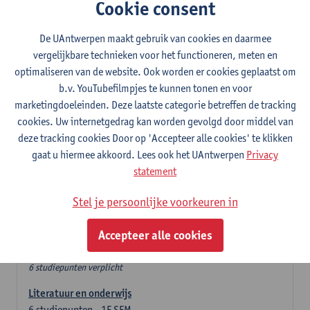
In de lerarencomponent heb je volgende keuze :
Cookie consent
- Optie A : je kiest twee vakdidactieken
- Optie B: je kiest één vakdidactiek en een profilering
De UAntwerpen maakt gebruik van cookies en daarmee
In de domeincomponent neem je 60 studiepunten op:
vergelijkbare technieken voor het functioneren, meten en
- 1 verplicht algemeen opleidingsonderdeel van 6 studiepunten,
optimaliseren van de website. Ook worden er cookies geplaatst om
- 24 of 30 studiepunten Frans en telkens minimum 6
b.v. YouTubefilmpjes te kunnen tonen en voor
studiepunten per deeldomein,
marketingdoeleinden. Deze laatste categorie betreffen de tracking
- 24 of 30 studiepunten Engels en telkens minimum 6
cookies. Uw internetgedrag kan worden gevolgd door middel van
studiepunten per deeldomein.
deze tracking cookies Door op 'Accepteer alle cookies' te klikken
gaat u hiermee akkoord. Lees ook het UAntwerpen
Privacy
Verplicht algemeen opleidingsonderdeel
statement
Stel je persoonlijke voorkeuren in
Deze 6 verplichte studiepunten tellen mee in de
domeincomponent van een van de gekozen talen.
Accepteer alle cookies
Verplicht algemeen opleidingsonderdeel
6 studiepunten verplicht
Literatuur en onderwijs
6
studiepunten
1E SEM