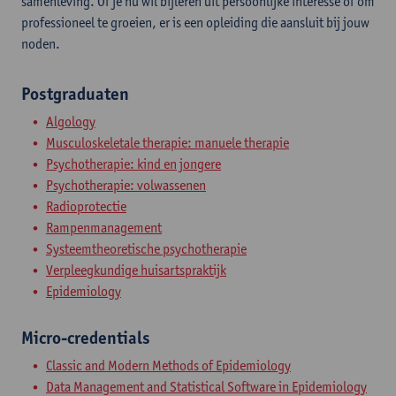
samenleving. Of je nu wil bijleren uit persoonlijke interesse of om
professioneel te groeien, er is een opleiding die aansluit bij jouw
noden.
Postgraduaten
Algology
Musculoskeletale therapie: manuele therapie
Psychotherapie: kind en jongere
Psychotherapie: volwassenen
Radioprotectie
Rampenmanagement
Systeemtheoretische psychotherapie
Verpleegkundige huisartspraktijk
Epidemiology
Micro-credentials
Classic and Modern Methods of Epidemiology
Data Management and Statistical Software in Epidemiology