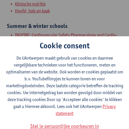
Klinische nutritie
Hoofd, hals en kaak
Summer & winter schools
INSPIRE: Cardiovascular Safety Pharmacology and Cardio-
Oncology
Cookie consent
Inter- and Transdisciplinary Research
Leadership in Nursing Excellence
De UAntwerpen maakt gebruik van cookies en daarmee
Modelling Infectious Diseases and Health Economics
vergelijkbare technieken voor het functioneren, meten en
Nurses and Interprofessional Pharmaceutical Care
optimaliseren van de website. Ook worden er cookies geplaatst om
Qualitative Research Methods in Health Care
b.v. YouTubefilmpjes te kunnen tonen en voor
Vaccinology
marketingdoeleinden. Deze laatste categorie betreffen de tracking
cookies. Uw internetgedrag kan worden gevolgd door middel van
Kortlopende (intensieve) opleidingen
deze tracking cookies Door op 'Accepteer alle cookies' te klikken
gaat u hiermee akkoord. Lees ook het UAntwerpen
Privacy
Bijzondere bekwaamheid in de pelvische reëducatie en de
statement
perinatale kinesitherapie
Littekentherapie (Scar Academy)
Stel je persoonlijke voorkeuren in
Global Health Institute: Epidemiology, Biostatistics &