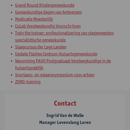
​Grand Round Kindergeneeskunde
Geneeskundige dagen van Antwerpen
Medicatie Meesterlijk
CoLab Verpleegkundig Voorschrijven
Train the trainer: professionalisering van stagemeesters
specialistische geneeskunde
Slaapcursus der Lage Landen
Update Flashes Centrum Huisartsgeneeskunde
Navorming PAVO Postgraduaat Verpleegkundige in de
huisartspraktijk
Voorjaars- en najaarssymposium voor artsen
ZORO-training
Contact
Ingrid Van de Walle
Manager Levenslang Leren