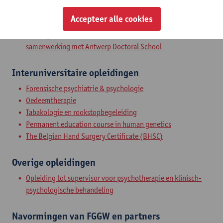
Qualitative Research Methods - EBQ
Accepteer alle cookies
StatUA Center for statistics: statistische begeleiding en
training voor onderzoekers via kortlopende workshops in
samenwerking met Antwerp Doctoral School
Interuniversitaire opleidingen
Forensische psychiatrie & psychologie
Oedeemtherapie
Tabakologie en rookstopbegeleiding
Permanent education course in human genetics
The Belgian Hand Surgery Certificate (BHSC)
Overige opleidingen
​Opleiding tot supervisor voor psychotherapie en klinisch-
psychologische behandeling
Navormingen van FGGW en partners