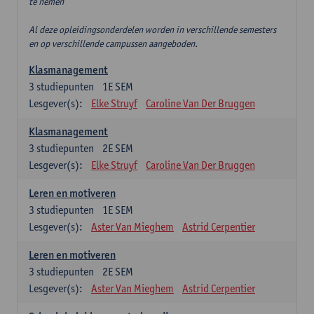
te nemen
Al deze opleidingsonderdelen worden in verschillende semesters
en op verschillende campussen aangeboden.
Klasmanagement
3
studiepunten
1E SEM
Lesgever(s):
Elke Struyf
Caroline Van Der Bruggen
Klasmanagement
3
studiepunten
2E SEM
Lesgever(s):
Elke Struyf
Caroline Van Der Bruggen
Leren en motiveren
3
studiepunten
1E SEM
Lesgever(s):
Aster Van Mieghem
Astrid Cerpentier
Leren en motiveren
3
studiepunten
2E SEM
Lesgever(s):
Aster Van Mieghem
Astrid Cerpentier