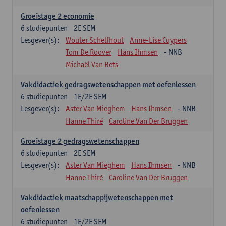
Groeistage 2 economie
6
studiepunten
2E SEM
Lesgever(s):
Wouter Schelfhout
Anne-Lise Cuypers
Tom De Roover
Hans Ihmsen
- NNB
Michaël Van Bets
Vakdidactiek gedragswetenschappen met oefenlessen
6
studiepunten
1E/2E SEM
Lesgever(s):
Aster Van Mieghem
Hans Ihmsen
- NNB
Hanne Thiré
Caroline Van Der Bruggen
Groeistage 2 gedragswetenschappen
6
studiepunten
2E SEM
Lesgever(s):
Aster Van Mieghem
Hans Ihmsen
- NNB
Hanne Thiré
Caroline Van Der Bruggen
Vakdidactiek maatschappijwetenschappen met
oefenlessen
6
studiepunten
1E/2E SEM