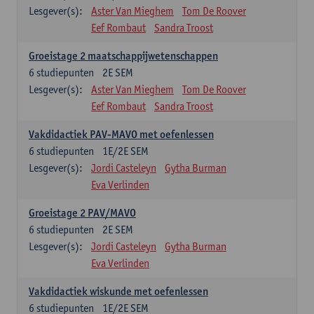
Lesgever(s):
Aster Van Mieghem
Tom De Roover
Eef Rombaut
Sandra Troost
Groeistage 2 maatschappijwetenschappen
6
studiepunten
2E SEM
Lesgever(s):
Aster Van Mieghem
Tom De Roover
Eef Rombaut
Sandra Troost
Vakdidactiek PAV-MAVO met oefenlessen
6
studiepunten
1E/2E SEM
Lesgever(s):
Jordi Casteleyn
Gytha Burman
Eva Verlinden
Groeistage 2 PAV/MAVO
6
studiepunten
2E SEM
Lesgever(s):
Jordi Casteleyn
Gytha Burman
Eva Verlinden
Vakdidactiek wiskunde met oefenlessen
6
studiepunten
1E/2E SEM