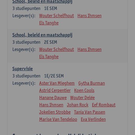
School, beleid en maatschappij
3
studiepunten
1E SEM
Lesgever(s):
Wouter Schelfhout
Hans Ihmsen
Els Tanghe
School, beleid en maatschappij
3
studiepunten
2E SEM
Lesgever(s):
Wouter Schelfhout
Hans Ihmsen
Els Tanghe
Supervisie
3
studiepunten
1E/2E SEM
Lesgever(s):
Aster Van Mieghem
Gytha Burman
Astrid Cerpentier
Koen Cools
Hanane Dauwe
Wouter Delée
Hans Ihmsen
Johan Rock
Eef Rombaut
Jokelien Strobbe
Tania Van Passen
Marise Van Tendeloo
Eva Verlinden