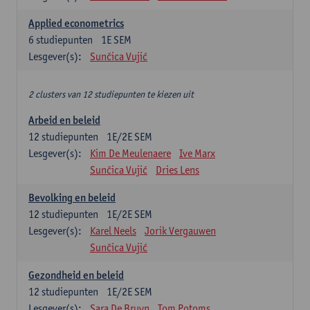
Applied econometrics
6
studiepunten
1E SEM
Lesgever(s):
Sunčica Vujić
2 clusters van 12 studiepunten te kiezen uit
Arbeid en beleid
12
studiepunten
1E/2E SEM
Lesgever(s):
Kim De Meulenaere
Ive Marx
Sunčica Vujić
Dries Lens
Bevolking en beleid
12
studiepunten
1E/2E SEM
Lesgever(s):
Karel Neels
Jorik Vergauwen
Sunčica Vujić
Gezondheid en beleid
12
studiepunten
1E/2E SEM
Lesgever(s):
Sara De Bruyn
Tom Potoms