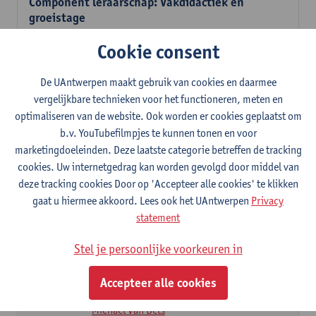
Component leraarschap: Vakdidactiek en
groeistage
Studenten die OPTIE A volgen kiezen 'Vakdidactiek economie' en
Cookie consent
een tweede vakdidactiek waarvoor ze toelating hebben gekregen.
Daarnaast nemen ze de 2 bijbehorende groeistages op in hun
programma.
De UAntwerpen maakt gebruik van cookies en daarmee
Studenten die OPTIE B volgen nemen 'Vakdidactiek economie',
vergelijkbare technieken voor het functioneren, meten en
'Groeistage economie' en 'Groeistage 2 economie' op. Daarnaast
optimaliseren van de website. Ook worden er cookies geplaatst om
dienen zij ook 1 profileringsvak en een verdiepingsvak.
b.v. YouTubefilmpjes te kunnen tonen en voor
Vakdidactiek economie met oefenlessen
marketingdoeleinden. Deze laatste categorie betreffen de tracking
6
studiepunten
1E/2E SEM
cookies. Uw internetgedrag kan worden gevolgd door middel van
Lesgever(s):
Wouter Schelfhout
Anne-Lise Cuypers
deze tracking cookies Door op 'Accepteer alle cookies' te klikken
Tom De Roover
Hans Ihmsen
- NNB
gaat u hiermee akkoord. Lees ook het UAntwerpen
Privacy
Michaël Van Bets
statement
Groeistage economie
Stel je persoonlijke voorkeuren in
6
studiepunten
2E SEM
Lesgever(s):
Wouter Schelfhout
Anne-Lise Cuypers
Accepteer alle cookies
Tom De Roover
Hans Ihmsen
- NNB
Michaël Van Bets