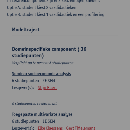
In Lerarencomponent zijn er 2 keuzemogelijkheden:
Optie A: student kiest 2 vakdidactieken
Optie B: student kiest 1 vakdidactiek en een profilering
Modeltraject
Domeinspecifieke component ( 36
studiepunten)
Verplicht op te nemen: 6 studiepunten
Seminar socioeconomic analysis
6
studiepunten
2E SEM
Lesgever(s):
Stijn Baert
6 studiepunten te kiezen uit
Toegepaste multivariate analyse
6
studiepunten
1E SEM
Lesgever(s):
Elke Claessens
Gert Thielemans