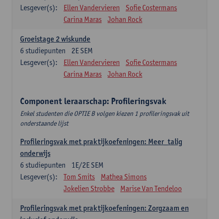
Lesgever(s):
Ellen Vandervieren
Sofie Costermans
Carina Maras
Johan Rock
Groeistage 2 wiskunde
6
studiepunten
2E SEM
Lesgever(s):
Ellen Vandervieren
Sofie Costermans
Carina Maras
Johan Rock
Component leraarschap: Profileringsvak
Enkel studenten die OPTIE B volgen kiezen 1 profileringsvak uit
onderstaande lijst
Profileringsvak met praktijkoefeningen: Meer_talig
onderwijs
6
studiepunten
1E/2E SEM
Lesgever(s):
Tom Smits
Mathea Simons
Jokelien Strobbe
Marise Van Tendeloo
Profileringsvak met praktijkoefeningen: Zorgzaam en