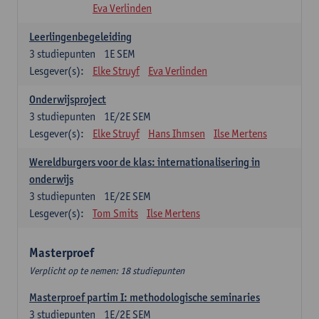
Eva Verlinden
Leerlingenbegeleiding
3
studiepunten
1E SEM
Lesgever(s):
Elke Struyf
Eva Verlinden
Onderwijsproject
3
studiepunten
1E/2E SEM
Lesgever(s):
Elke Struyf
Hans Ihmsen
Ilse Mertens
Wereldburgers voor de klas: internationalisering in
onderwijs
3
studiepunten
1E/2E SEM
Lesgever(s):
Tom Smits
Ilse Mertens
Masterproef
Verplicht op te nemen: 18 studiepunten
Masterproef partim I: methodologische seminaries
3
studiepunten
1E/2E SEM