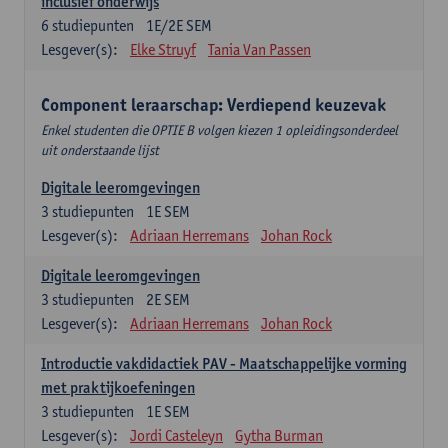
inclusief onderwijs
6
studiepunten
1E/2E SEM
Lesgever(s):
Elke Struyf
Tania Van Passen
Component leraarschap: Verdiepend keuzevak
Enkel studenten die OPTIE B volgen kiezen 1 opleidingsonderdeel
uit onderstaande lijst
Digitale leeromgevingen
3
studiepunten
1E SEM
Lesgever(s):
Adriaan Herremans
Johan Rock
Digitale leeromgevingen
3
studiepunten
2E SEM
Lesgever(s):
Adriaan Herremans
Johan Rock
Introductie vakdidactiek PAV - Maatschappelijke vorming
met praktijkoefeningen
3
studiepunten
1E SEM
Lesgever(s):
Jordi Casteleyn
Gytha Burman