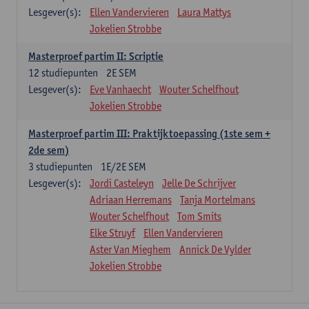
Lesgever(s):
Ellen Vandervieren
Laura Mattys
Jokelien Strobbe
Masterproef partim II: Scriptie
12
studiepunten
2E SEM
Lesgever(s):
Eve Vanhaecht
Wouter Schelfhout
Jokelien Strobbe
Masterproef partim III: Praktijktoepassing (1ste sem +
2de sem)
3
studiepunten
1E/2E SEM
Lesgever(s):
Jordi Casteleyn
Jelle De Schrijver
Adriaan Herremans
Tanja Mortelmans
Wouter Schelfhout
Tom Smits
Elke Struyf
Ellen Vandervieren
Aster Van Mieghem
Annick De Vylder
Jokelien Strobbe