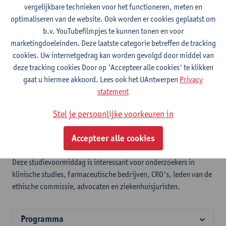
vergelijkbare technieken voor het functioneren, meten en
Wetenschappelijk Onderzoek
optimaliseren van de website. Ook worden er cookies geplaatst om
b.v. YouTubefilmpjes te kunnen tonen en voor
Op zaterdagvoormiddag 23 juni 2018 organiseert AHLEC een
marketingdoeleinden. Deze laatste categorie betreffen de tracking
studievoormiddag over wetenschappelijk onderzoek.
cookies. Uw internetgedrag kan worden gevolgd door middel van
deze tracking cookies Door op 'Accepteer alle cookies' te klikken
Aanleiding is de recente Europese en nationale regelgeving over
gaat u hiermee akkoord. Lees ook het UAntwerpen
Privacy
klinische proeven en over gegevensbescherming.
statement
AHLEC wil met deze studievoormiddag inpikken op deze recente
wijzigingen en de impact ervan op het wetenschappelijk
Stel je persoonlijke voorkeuren in
onderzoek. Zij laat daarbij het woord aan verschillende actoren
binnen het werkveld: het ethisch comité, de CRO, een clinical
Accepteer alle cookies
trial center, … .
Deze studievoormiddag is interessant voor onderzoekers in
klinische studies, farmaceutische bedrijven, CRO's, leden van de
ethische commissie, advocaten en ziekenhuisjuristen.
Programma