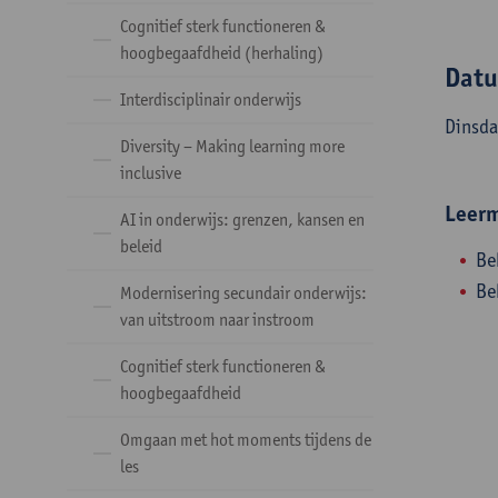
Cognitief sterk functioneren &
hoogbegaafdheid (herhaling)
Dat
Interdisciplinair onderwijs
Dinsda
Diversity – Making learning more
inclusive
Leerm
AI in onderwijs: grenzen, kansen en
beleid
Be
Be
Modernisering secundair onderwijs:
van uitstroom naar instroom
Cognitief sterk functioneren &
hoogbegaafdheid
Omgaan met hot moments tijdens de
les