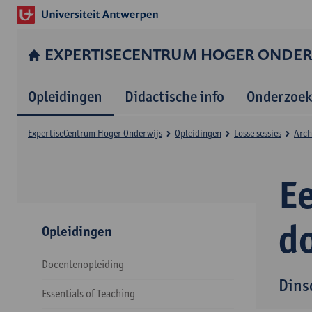
EXPERTISE­CENTRUM HOGER ONDER
Opleidingen
Didactische info
Onderzoek
Expertise­Centrum Hoger Onderwijs
Opleidingen
Losse sessies
Arch
Ee
d
Opleidingen
Docentenopleiding
Dins
Essentials of Teaching