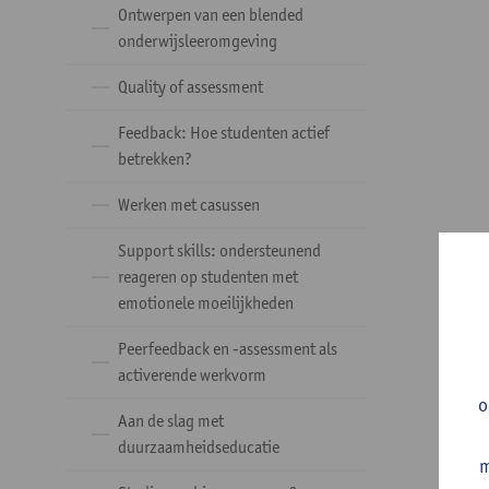
Ontwerpen van een blended
onderwijsleeromgeving
Quality of assessment
Feedback: Hoe studenten actief
betrekken?
Werken met casussen
Support skills: ondersteunend
reageren op studenten met
emotionele moeilijkheden
Peerfeedback en -assessment als
activerende werkvorm
o
Aan de slag met
duurzaamheidseducatie
m