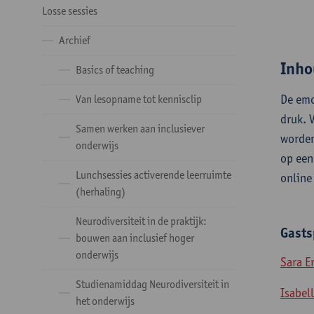
Losse sessies
Archief
Inho
Basics of teaching
​De em
Van lesopname tot kennisclip
druk. 
Samen werken aan inclusiever
worden
onderwijs
op een
Lunchsessies activerende leerruimte
online
(herhaling)
Neurodiversiteit in de praktijk:
Gasts
bouwen aan inclusief hoger
onderwijs
Sara E
Studienamiddag Neurodiversiteit in
Isabel
het onderwijs