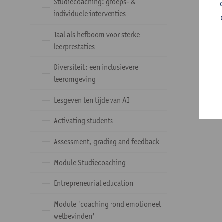
Studiecoaching: groeps- &
individuele interventies
Taal als hefboom voor sterke
leerprestaties
Diversiteit: een inclusievere
leeromgeving
Lesgeven ten tijde van AI
Activating students
Assessment, grading and feedback
Module Studiecoaching
Entrepreneurial education
Module 'coaching rond emotioneel
welbevinden'