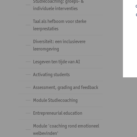
Studiecoaching: groeps- &
individuele interventies
Taal als hefboom voor sterke
leerprestaties
Diversiteit: een inclusievere
leeromgeving
Lesgeven ten tijde van AI
Activating students
Assessment, grading and feedback
Module Studiecoaching
Entrepreneurial education
Module 'coaching rond emotioneel
welbevinden'