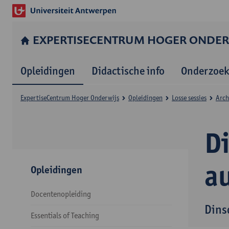
EXPERTISE­CENTRUM HOGER ONDER
Opleidingen
Didactische info
Onderzoek
Expertise­Centrum Hoger Onderwijs
Opleidingen
Losse sessies
Arch
Di
a
Opleidingen
Docentenopleiding
Dins
Essentials of Teaching