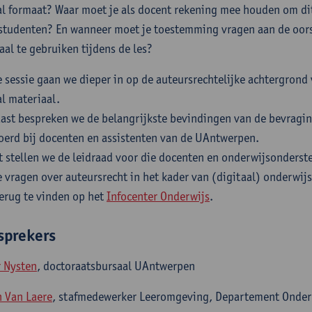
al formaat? Waar moet je als docent rekening mee houden om di
studenten? En wanneer moet je toestemming vragen aan de oors
aal te gebruiken tijdens de les?
e sessie gaan we dieper in op de auteursrechtelijke achtergrond
al materiaal.
ast bespreken we de belangrijkste bevindingen van de bevraging
oerd bij docenten en assistenten van de UAntwerpen.
ot stellen we de leidraad voor die docenten en onderwijsonderst
e vragen over auteursrecht in het kader van (digitaal) onderwijs
erug te vinden op het
Infocenter Onderwijs
.
sprekers
 Nysten
, doctoraatsbursaal UAntwerpen
n Van Laere
, stafmedewerker Leeromgeving, Departement Onde