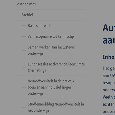
Losse sessies
Archief
Au
Basics of teaching
aa
Van lesopname tot kennisclip
Samen werken aan inclusiever
onderwijs
Inho
Lunchsessies activerende leerruimte
Het ge
(herhaling)
aan UA
Neurodiversiteit in de praktijk:
lesopn
bouwen aan inclusief hoger
onders
onderwijs
Veel v
echter
Studienamiddag Neurodiversiteit in
het onderwijs
onderw