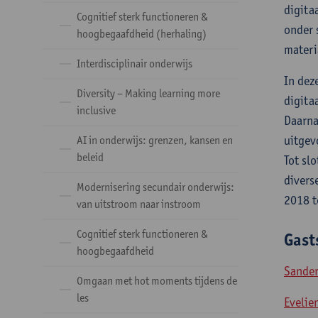
digita
Cognitief sterk functioneren &
onder 
hoogbegaafdheid (herhaling)
materi
Interdisciplinair onderwijs
In dez
Diversity – Making learning more
digita
inclusive
Daarna
uitgev
AI in onderwijs: grenzen, kansen en
beleid
Tot sl
divers
Modernisering secundair onderwijs:
2018 t
van uitstroom naar instroom
Cognitief sterk functioneren &
Gast
hoogbegaafdheid
Sander
Omgaan met hot moments tijdens de
les
Evelie