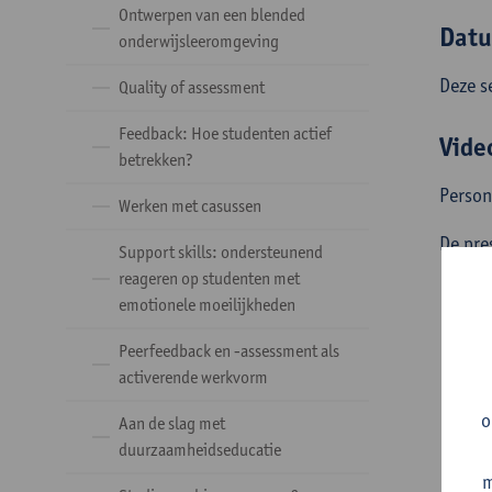
Ontwerpen van een blended
Datu
onderwijsleeromgeving
Deze s
Quality of assessment
Feedback: Hoe studenten actief
Vide
betrekken?
Person
Werken met casussen
De pre
Support skills: ondersteunend
reageren op studenten met
emotionele moeilijkheden
Peerfeedback en -assessment als
activerende werkvorm
o
Aan de slag met
duurzaamheidseducatie
m