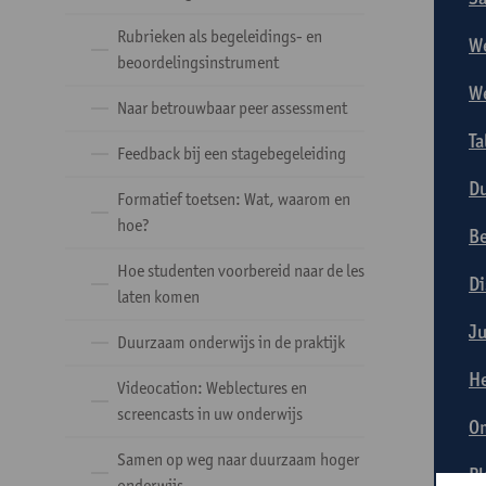
Rubrieken als begeleidings- en
We
beoordelingsinstrument
We
Naar betrouwbaar peer assessment
Ta
Feedback bij een stagebegeleiding
Du
Formatief toetsen: Wat, waarom en
hoe?
Be
Hoe studenten voorbereid naar de les
Di
laten komen
Ju
Duurzaam onderwijs in de praktijk
He
Videocation: Weblectures en
screencasts in uw onderwijs
Om
Samen op weg naar duurzaam hoger
Pl
onderwijs