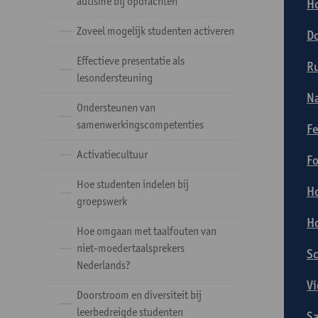
autisme bij opdrachten
Ho
Zoveel mogelijk studenten activeren
Do
Effectieve presentatie als
Ru
lesondersteuning
Na
Ondersteunen van
samenwerkingscompetenties
Fe
Activatiecultuur
Fo
Hoe studenten indelen bij
Ho
groepswerk
Ho
Hoe omgaan met taalfouten van
niet-moedertaalsprekers
Sc
Nederlands?
Vi
Doorstroom en diversiteit bij
leerbedreigde studenten
Sa