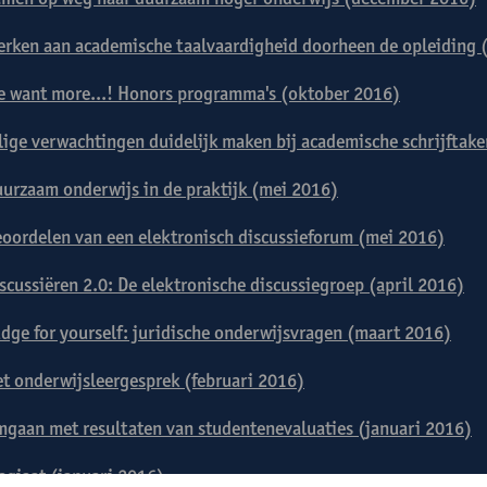
rken aan academische taalvaardigheid doorheen de opleiding
 want more...! Honors programma's (oktober 2016)
lige verwachtingen duidelijk maken bij academische schrijftake
urzaam onderwijs in de praktijk (mei 2016)
oordelen van een elektronisch discussieforum (mei 2016)
scussiëren 2.0: De elektronische discussiegroep (april 2016)
dge for yourself: juridische onderwijsvragen (maart 2016)
t onderwijsleergesprek (februari 2016)
gaan met resultaten van studentenevaluaties (januari 2016)
agiaat (januari 2016)