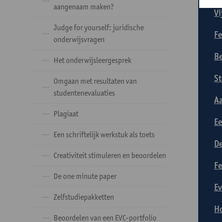
aangenaam maken?
Vi
Judge for yourself: juridische
Fe
onderwijsvragen
Be
Het onderwijsleergesprek
S
Omgaan met resultaten van
studentenevaluaties
Aa
Plagiaat
Ee
Een schriftelijk werkstuk als toets
De
Creativiteit stimuleren en beoordelen
Fe
De one minute paper
Ev
Zelfstudiepakketten
Ho
Beoordelen van een EVC-portfolio