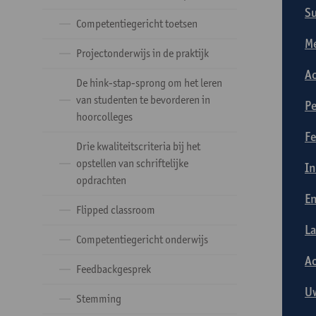
Su
Competentiegericht toetsen
Me
Projectonderwijs in de praktijk
Ac
De hink-stap-sprong om het leren
van studenten te bevorderen in
Pe
hoorcolleges
Fe
Drie kwaliteitscriteria bij het
opstellen van schriftelijke
In
opdrachten
En
Flipped classroom
La
Competentiegericht onderwijs
Ac
Feedbackgesprek
Uw
Stemming