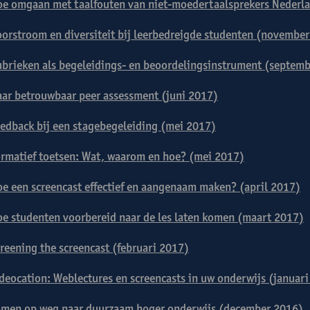
e omgaan met taalfouten van niet-moedertaalsprekers Nederl
orstroom en diversiteit bij leerbedreigde studenten (novembe
brieken als begeleidings- en beoordelingsinstrument (septem
ar betrouwbaar peer assessment (juni 2017)
edback bij een stagebegeleiding (mei 2017)
rmatief toetsen: Wat, waarom en hoe? (mei 2017)
e een screencast effectief en aangenaam maken? (april 2017)
e studenten voorbereid naar de les laten komen (maart 2017)
reening the screencast (februari 2017)
deocation: Weblectures en screencasts in uw onderwijs (januar
men op weg naar duurzaam hoger onderwijs (december 2016)