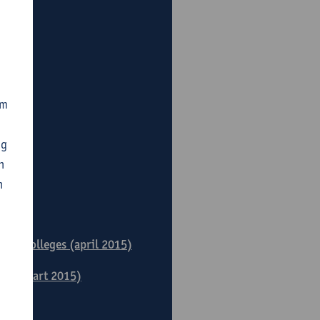
om
ng
n
n
 hoorcolleges (april 2015)
hten (maart 2015)