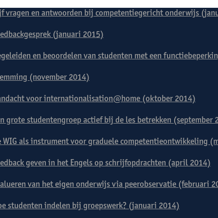
jf vragen en antwoorden bij competentiegericht onderwijs (jan
edbackgesprek (januari 2015)
geleiden en beoordelen van studenten met een functiebeperki
temming (november 2014)
ndacht voor internationalisation@home (oktober 2014)
n grote studentengroep actief bij de les betrekken (september 
 WIG als instrument voor graduele competentieontwikkeling (
edback geven in het Engels op schrijfopdrachten (april 2014)
alueren van het eigen onderwijs via peerobservatie (februari 2
e studenten indelen bij groepswerk? (januari 2014)