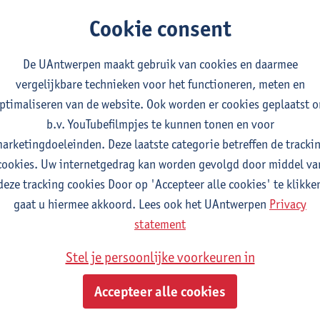
Cookie consent
n schriftelijk werkstuk als toets (december 2015)
eativiteit stimuleren en beoordelen (november 2015)
De UAntwerpen maakt gebruik van cookies en daarmee
vergelijkbare technieken voor het functioneren, meten en
 one minute paper (oktober 2015)
ptimaliseren van de website. Ook worden er cookies geplaatst 
lfstudiepakketten (juni 2015)
b.v. YouTubefilmpjes te kunnen tonen en voor
arketingdoeleinden. Deze laatste categorie betreffen de tracki
oordelen van een EVC-portfolio (juni 2015)
cookies. Uw internetgedrag kan worden gevolgd door middel va
mpetentiegericht toetsen (mei 2015)
deze tracking cookies Door op 'Accepteer alle cookies' te klikke
gaat u hiermee akkoord. Lees ook het UAntwerpen
Privacy
ojectonderwijs in de praktijk (april 2015)
statement
 hink-stap-sprong om het leren van studenten te bevorderen in
Stel je persoonlijke voorkeuren in
ie kwaliteitscriteria bij het opstellen van schriftelijke opdrac
Accepteer alle cookies
ipped classroom (februari 2015)