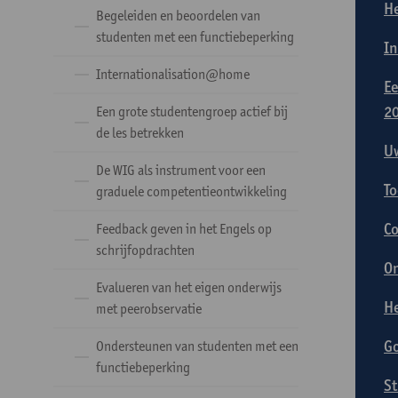
He
Begeleiden en beoordelen van
studenten met een functiebeperking
In
Internationalisation@home
Ee
2
Een grote studentengroep actief bij
de les betrekken
Uw
De WIG als instrument voor een
To
graduele competentieontwikkeling
Co
Feedback geven in het Engels op
schrijfopdrachten
On
Evalueren van het eigen onderwijs
He
met peerobservatie
Go
Ondersteunen van studenten met een
functiebeperking
St