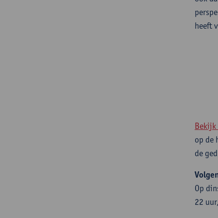
perspe
heeft 
Bekijk
op de 
de ged
Volge
Op din
22 uur,