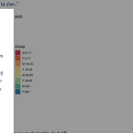
te zien.”
om
ng
n
n