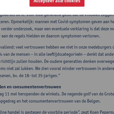
Accepteer alle cookies
r zijn duidelijk verschillen tussen de generaties en tussen de ges
 18- tot 35-jarige mannen dat ze zich aan de regel zullen houde
 goed als 80%. Voor elke generatie geldt dat de vrouwen zeggen d
teren. Opmerkelijk: mannen met Covid-symptomen geven aan het 
t verder onderzoek, maar een eventuele verklaring is dat deze 
 aan de regels hielden en daarom symptomen vertonen.
vallend: veel vertrouwen hebben we niet in onze medeburgers op
% van de mensen – in alle leeftijdscategorieën – denkt dat and
 richtlijn zullen houden. De oudere generaties denken overwe
oms niet zal lukken. We zien vooral minder vertrouwen in ander
senen, bv. de 18- tot 35-jarigen.”
len en consumentenvertrouwen
g 11 mei heropenden de winkels. De negende golf van de Grote
pgedrag en het consumentenvertrouwen van de Belgen.
line handel is gestegen de voorbije periode”, zegt Koen Peper