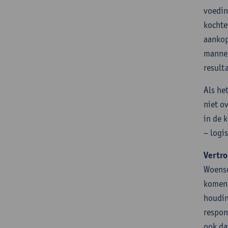
voedin
kochte
aankop
mannen
result
Als he
niet o
in de 
– logi
Vertro
Woensd
komend
houdin
respon
ook da