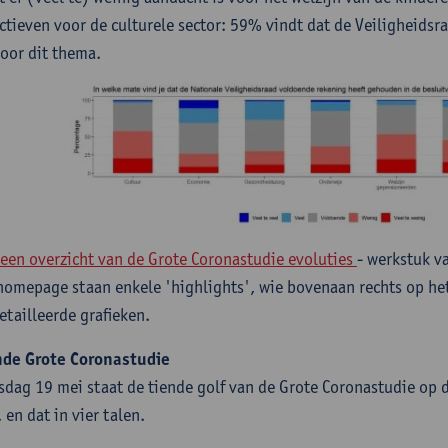
ctieven voor de culturele sector: 59% vindt dat de Veiligheidsr
voor dit thema.
 een overzicht van de Grote Coronastudie evoluties
- werkstuk v
homepage staan enkele 'highlights', wie bovenaan rechts op het 
etailleerde grafieken.
nde Grote Coronastudie
sdag 19 mei staat de tiende golf van de Grote Coronastudie op 
 en dat in vier talen.