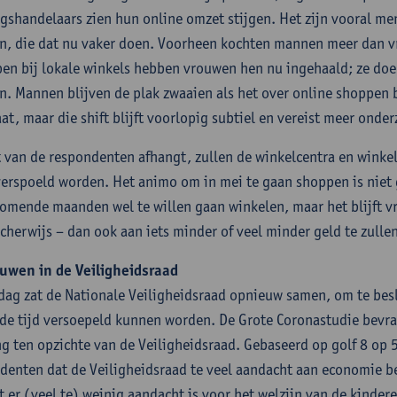
gshandelaars zien hun online omzet stijgen. Het zijn vooral men
n, die dat nu vaker doen. Voorheen kochten mannen meer dan v
en bij lokale winkels hebben vrouwen hen nu ingehaald; ze doe
. Mannen blijven de plak zwaaien als het over online shoppen b
aat, maar die shift blijft voorlopig subtiel en vereist meer onder
t van de respondenten afhangt, zullen de winkelcentra en wink
verspoeld worden. Het animo om in mei te gaan shoppen is nie
komende maanden wel te willen gaan winkelen, maar het blijft vr
scherwijs – dan ook aan iets minder of veel minder geld te zull
uwen in de Veiligheidsraad
ag zat de Nationale Veiligheidsraad opnieuw samen, om te bes
e tijd versoepeld kunnen worden. De Grote Coronastudie bevra
g ten opzichte van de Veiligheidsraad. Gebaseerd op golf 8 op
denten dat de Veiligheidsraad te veel aandacht aan economie b
t er (veel te) weinig aandacht is voor het welzijn van de kinde