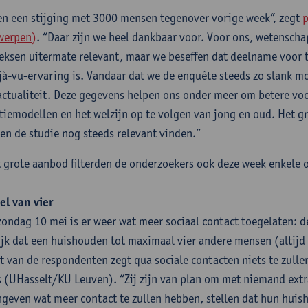
en een stijging met 3000 mensen tegenover vorige week”, zegt
p
werpen)
. “Daar zijn we heel dankbaar voor. Voor ons, wetenscha
eksen uitermate relevant, maar we beseffen dat deelname voor 
jà-vu-ervaring is. Vandaar dat we de enquête steeds zo slank m
actualiteit. Deze gegevens helpen ons onder meer om betere voo
tiemodellen en het welzijn op te volgen van jong en oud. Het g
len de studie nog steeds relevant vinden.”
t grote aanbod filterden de onderzoekers ook deze week enkele 
el van vier
zondag 10 mei is er weer wat meer sociaal contact toegelaten: de
jk dat een huishouden tot maximaal vier andere mensen (altij
t van de respondenten zegt qua sociale contacten niets te zulle
 (UHasselt/KU Leuven). “Zij zijn van plan om met niemand extr
ngeven wat meer contact te zullen hebben, stellen dat hun huis