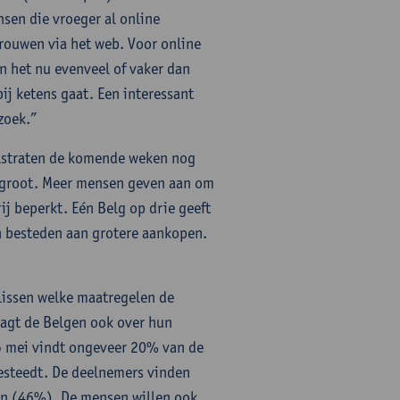
sen die vroeger al online
rouwen via het web. Voor online
n het nu evenveel of vaker dan
ij ketens gaat. Een interessant
zoek.”
elstraten de komende weken nog
t groot. Meer mensen geven aan om
ij beperkt. Eén Belg op drie geeft
en besteden aan grotere aankopen.
lissen welke maatregelen de
agt de Belgen ook over hun
 5 mei vindt ongeveer 20% van de
esteedt. De deelnemers vinden
ren (46%). De mensen willen ook