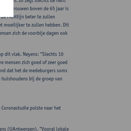
lachten: zo zegt slechts de helft
n. Bij vrouwen boven de 65 jaar is
e richtlijn beter te zullen
moeilijker te zullen hebben. Dit
mensen zich de voorbije dagen ook
 dit vlak. Neyens: “Slechts 10
ere mensen zich goed of zeer goed
gend dat het de medeburgers soms
e huishoudens bij de groep van
 Coronastudie polste naar het
mans (UAntwerpen). “Vooral lokale